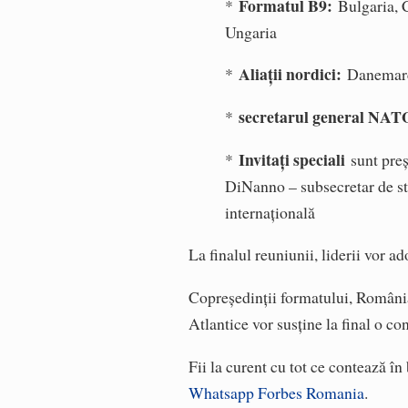
Formatul B9:
*
Bulgaria, C
Ungaria
Aliații nordici:
*
Danemarca
secretarul general NAT
*
Invitați speciali
*
sunt pre
DiNanno – subsecretar de st
internațională
La finalul reuniunii, liderii vor 
Copreședinții formatului, România 
Atlantice vor susține la final o co
Fii la curent cu tot ce contează î
Whatsapp Forbes Romania
.