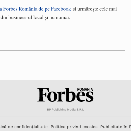
a Forbes România de pe Facebook
și urmărește cele mai
i din business-ul local și nu numai.
BP Publishing Media S.R.L
tică de confidențialitate
Politica privind cookies
Publicitate în 