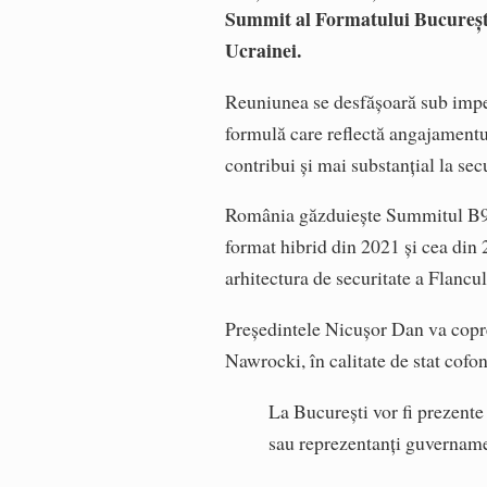
Summit al Formatului București 
Ucrainei.
Reuniunea se desfășoară sub impera
formulă care reflectă angajamentul
contribui și mai substanțial la sec
România găzduiește Summitul B9 p
format hibrid din 2021 și cea din 2
arhitectura de securitate a Flancu
Președintele Nicușor Dan va copre
Nawrocki, în calitate de stat cofo
La București vor fi prezente 
sau reprezentanți guvername