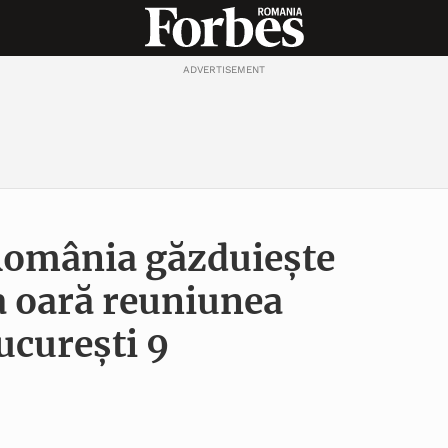
ADVERTISEMENT
omânia găzduiește
a oară reuniunea
ucurești 9