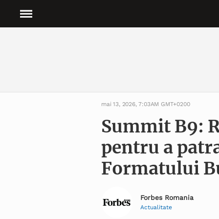
mai 13, 2026, 7:03AM GMT+0200
Summit B9: R
pentru a patr
Formatului B
Forbes Romania
Actualitate