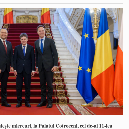
ște miercuri, la Palatul Cotroceni, cel de-al 11-lea