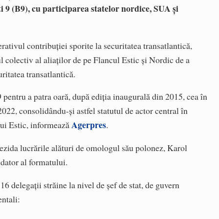
9 (B9), cu participarea statelor nordice, SUA și
tivul contribuției sporite la securitatea transatlantică,
 colectiv al aliaților de pe Flancul Estic și Nordic de a
uritatea transatlantică.
entru a patra oară, după ediția inaugurală din 2015, cea în
022, consolidându-și astfel statutul de actor central în
Agerpres
lui Estic, informează
.
zida lucrările alături de omologul său polonez, Karol
ndator al formatului.
16 delegații străine la nivel de șef de stat, de guvern
ntali: