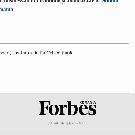
 în business-ul din România și abonează-te la
canalul
omania
.
aceri, susținută de Raiffeisen Bank
BP Publishing Media S.R.L