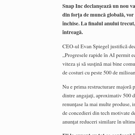
Snap Inc declanșează un nou va
din forța de muncă globală, vor f
închise. La finalul anului trecu
întreagă.
CEO-ul Evan Spiegel justifică deci
„Progresele rapide în AI permit e
viteza și să susțină mai bine comun
de costuri cu peste 500 de milioan
Nu e prima restructurare majoră 
dintre angajați, aproximativ 500 d
renunțase la mai multe produse, in
de concedieri din tech motivate d
anunțat reduceri similare în ultime