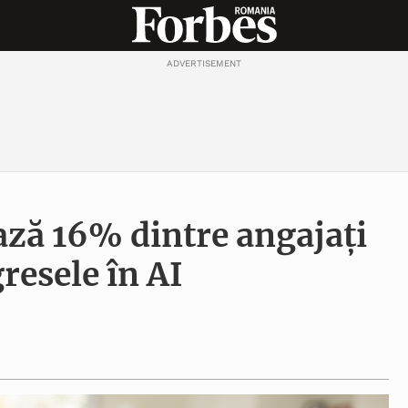
ADVERTISEMENT
ză 16% dintre angajați
resele în AI