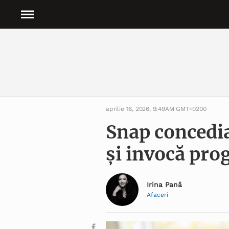
aprilie 16, 2026, 9:49AM GMT+0200
Snap concedia
și invocă prog
Irina Pană
Afaceri