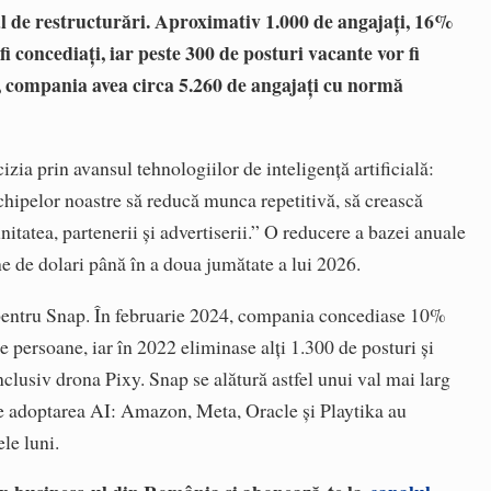
l de restructurări. Aproximativ 1.000 de angajați, 16%
i concediați, iar peste 300 de posturi vacante vor fi
t, compania avea circa 5.260 de angajați cu normă
zia prin avansul tehnologiilor de inteligență artificială:
chipelor noastre să reducă munca repetitivă, să crească
itatea, partenerii și advertiserii.” O reducere a bazei anuale
e de dolari până în a doua jumătate a lui 2026.
pentru Snap. În februarie 2024, compania concediase 10%
e persoane, iar în 2022 eliminase alți 1.300 de posturi și
clusiv drona Pixy. Snap se alătură astfel unui val mai larg
e adoptarea AI: Amazon, Meta, Oracle și Playtika au
le luni.