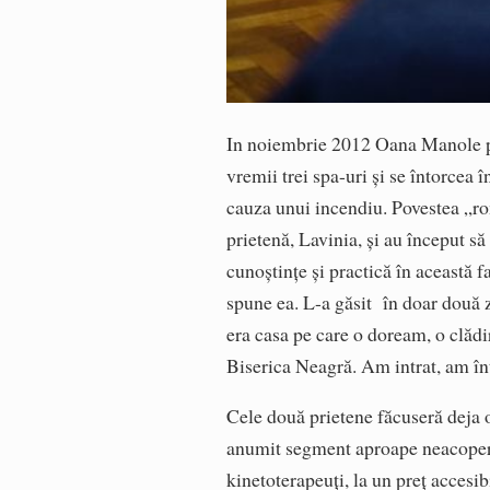
In noiembrie 2012 Oana Manole pl
vremii trei spa-uri şi se întorcea 
cauza unui incendiu. Povestea „ro
prietenă, Lavinia, şi au început s
cunoştinţe şi practică în această f
spune ea. L-a găsit în doar două zi
era casa pe care o doream, o clădi
Biserica Neagră. Am intrat, am înt
Cele două prietene făcuseră deja o 
anumit segment aproape neacoperit
kinetoterapeuţi, la un preţ accesi