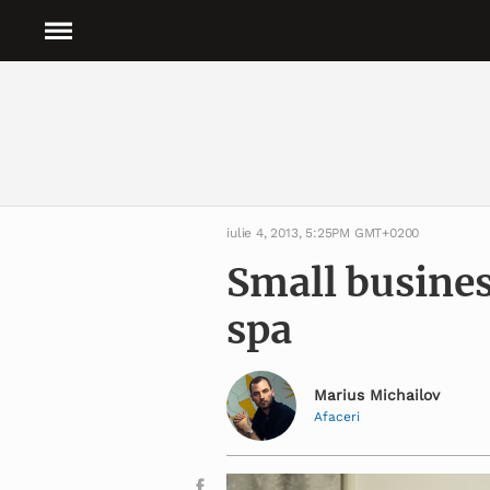
iulie 4, 2013, 5:25PM GMT+0200
Small busines
spa
Marius Michailov
Afaceri