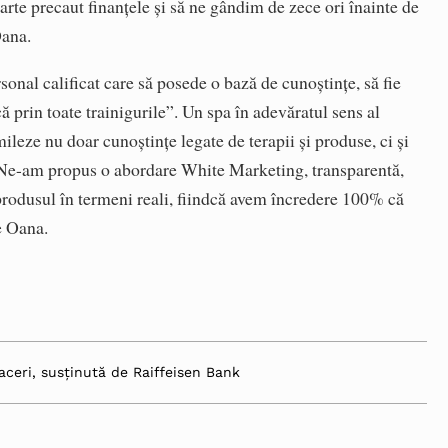
arte precaut finanţele şi să ne gândim de zece ori înainte de
Oana.
rsonal calificat care să posede o bază de cunoştinţe, să fie
că prin toate trainigurile”. Un spa în adevăratul sens al
ileze nu doar cunoştinţe legate de terapii şi produse, ci şi
 „Ne-am propus o abordare White Marketing, transparentă,
e produsul în termeni reali, fiindcă avem încredere 100% că
e Oana.
aceri, susținută de Raiffeisen Bank