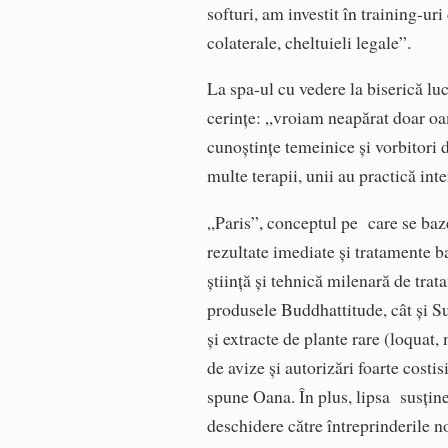
softuri, am investit în training-uri
colaterale, cheltuieli legale”.
La spa-ul cu vedere la biserică lu
cerinţe: „vroiam neapărat doar oam
cunoştinţe temeinice şi vorbitori 
multe terapii, unii au practică int
„Paris”, conceptul pe care se baze
rezultate imediate şi tratamente 
ştiinţă şi tehnică milenară de trat
produsele Buddhattitude, cât şi Su
şi extracte de plante rare (loquat
de avize şi autorizări foarte costi
spune Oana. În plus, lipsa susţiner
deschidere către întreprinderile no