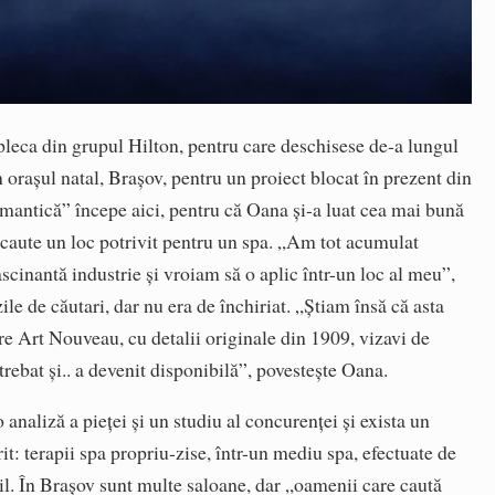
eca din grupul Hilton, pentru care deschisese de-a lungul
în oraşul natal, Braşov, pentru un proiect blocat în prezent din
mantică” începe aici, pentru că Oana şi-a luat cea mai bună
ă caute un loc potrivit pentru un spa. „Am tot acumulat
ascinantă industrie şi vroiam să o aplic într-un loc al meu”,
le de căutari, dar nu era de închiriat. „Ştiam însă că asta
re Art Nouveau, cu detalii originale din 1909, vizavi de
rebat şi.. a devenit disponibilă”, povesteşte Oana.
analiză a pieţei şi un studiu al concurenţei şi exista un
: terapii spa propriu-zise, într-un mediu spa, efectuate de
bil. În Braşov sunt multe saloane, dar „oamenii care caută