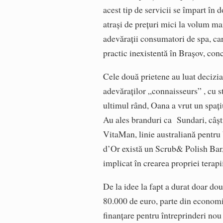
acest tip de servicii se împart în
atraşi de preţuri mici la volum mare
adevăraţii consumatori de spa, ca
practic inexistentă în Braşov, con
Cele două prietene au luat decizia
adevăraţilor „connaisseurs” , cu st
ultimul rând, Oana a vrut un spaţ
Au ales branduri ca Sundari, câş
VitaMan, linie australiană pentru 
d’Or există un Scrub& Polish Bar,
implicat în crearea propriei terapi
De la idee la fapt a durat doar dou
80.000 de euro, parte din economi
finanţare pentru întreprinderi nou