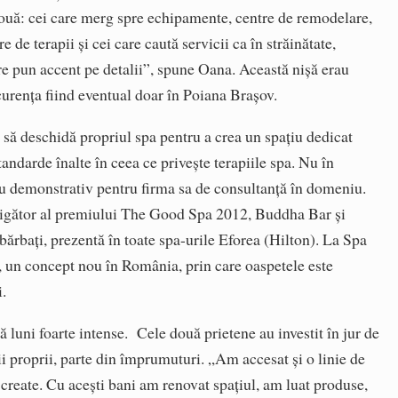
 două: cei care merg spre echipamente, centre de remodelare,
 de terapii şi cei care caută servicii ca în străinătate,
re pun accent pe detalii”, spune Oana. Această nişă erau
curenţa fiind eventual doar în Poiana Braşov.
 să deschidă propriul spa pentru a crea un spaţiu dedicat
andarde înalte în ceea ce priveşte terapiile spa. Nu în
iu demonstrativ pentru firma sa de consultanţă în domeniu.
tigător al premiului The Good Spa 2012, Buddha Bar şi
bărbaţi, prezentă în toate spa-urile Eforea (Hilton). La Spa
 un concept nou în România, prin care oaspetele este
i.
ă luni foarte intense. Cele două prietene au investit în jur de
i proprii, parte din împrumuturi. „Am accesat şi o linie de
 create. Cu aceşti bani am renovat spaţiul, am luat produse,