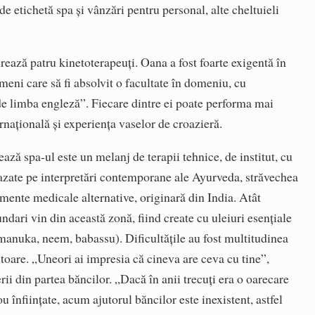
 de etichetă spa şi vânzări pentru personal, alte cheltuieli
crează patru kinetoterapeuţi. Oana a fost foarte exigentă în
eni care să fi absolvit o facultate în domeniu, cu
de limba engleză”. Fiecare dintre ei poate performa mai
ernaţională şi experienţa vaselor de croazieră.
ază spa-ul este un melanj de terapii tehnice, de institut, cu
bazate pe interpretări contemporane ale Ayurveda, străvechea
amente medicale alternative, originară din India. Atât
ndari vin din această zonă, fiind create cu uleiuri esenţiale
, manuka, neem, babassu). Dificultăţile au fost multitudinea
sitoare. „Uneori ai impresia că cineva are ceva cu tine”,
ii din partea băncilor. „Dacă în anii trecuţi era o oarecare
u înfiinţate, acum ajutorul băncilor este inexistent, astfel