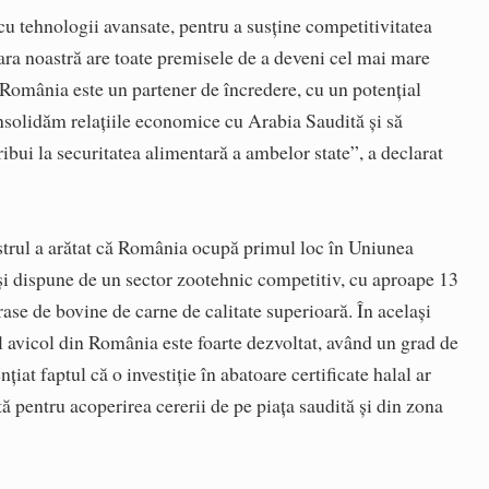
u tehnologii avansate, pentru a susţine competitivitatea
ara noastră are toate premisele de a deveni cel mai mare
 România este un partener de încredere, cu un potenţial
nsolidăm relaţiile economice cu Arabia Saudită şi să
tribui la securitatea alimentară a ambelor state”, a declarat
nistrul a arătat că România ocupă primul loc în Uniunea
şi dispune de un sector zootehnic competitiv, cu aproape 13
ase de bovine de carne de calitate superioară. În acelaşi
ul avicol din România este foarte dezvoltat, având un grad de
ţiat faptul că o investiţie în abatoare certificate halal ar
ă pentru acoperirea cererii de pe piaţa saudită şi din zona