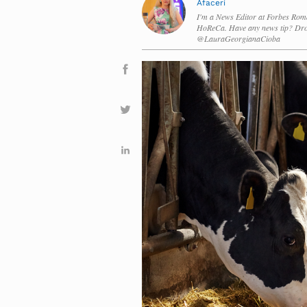
Afaceri
I'm a News Editor at Forbes Roma
HoReCa. Have any news tip? Dro
@LauraGeorgianaCioba