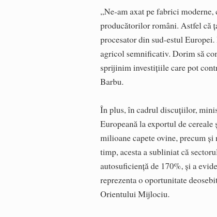
„Ne-am axat pe fabrici moderne, c
producătorilor români. Astfel că ţ
procesator din sud-estul Europei.
agricol semnificativ. Dorim să co
sprijinim investiţiile care pot con
Barbu.
În plus, în cadrul discuţiilor, mi
Europeană la exportul de cereale 
milioane capete ovine, precum şi r
timp, acesta a subliniat că sector
autosuficienţă de 170%, şi a eviden
reprezenta o oportunitate deosebit
Orientului Mijlociu.