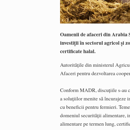
Oamenii de afaceri din Arabia S
investiţii în sectorul agricol şi
certificate halal.
Autoritățile din ministerul Agricul
Afaceri pentru dezvoltarea cooperă
Conform MADR, discuțiile s-au co
a soluţiilor menite să încurajeze i
cu beneficii pentru fermieri. Tem
domeniul securităţii alimentare, in
alimentare pe termen lung, certific