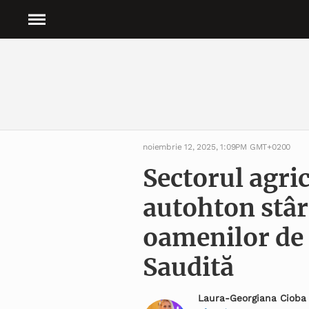
noiembrie 12, 2025, 1:09PM GMT+0200
Sectorul agric
autohton stâr
oamenilor de 
Saudită
Laura-Georgiana Cioba