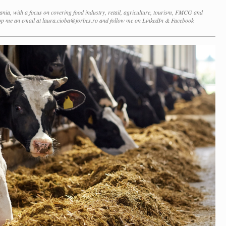
nia, with a focus on covering food industry, retail, agriculture, tourism, FMCG and
p me an email at laura.cioba@forbes.ro and follow me on LinkedIn & Facebook