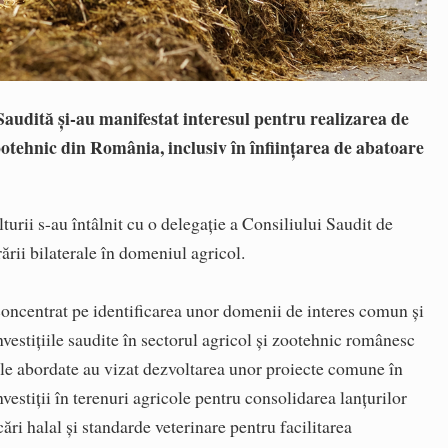
audită şi-au manifestat interesul pentru realizarea de
 zootehnic din România, inclusiv în înfiinţarea de abatoare
turii s-au întâlnit cu o delegaţie a Consiliului Saudit de
rii bilaterale în domeniul agricol.
ncentrat pe identificarea unor domenii de interes comun şi
nvestiţiile saudite în sectorul agricol şi zootehnic românesc
ele abordate au vizat dezvoltarea unor proiecte comune în
vestiţii în terenuri agricole pentru consolidarea lanţurilor
ări halal şi standarde veterinare pentru facilitarea