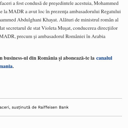
Afaceri a fost condusă de preşedintele acestuia, Mohammed
 de la MADR a avut loc în prezenţa ambasadorului Regatului
ohammed Abdulghani Khayat. Alături de ministrul român al
lat secretarul de stat Violeta Muşat, conducerea direcţiilor
rul MADR, precum şi ambasadorul României în Arabia
 în business-ul din România și abonează-te la
canalul
omania
.
aceri, susținută de Raiffeisen Bank