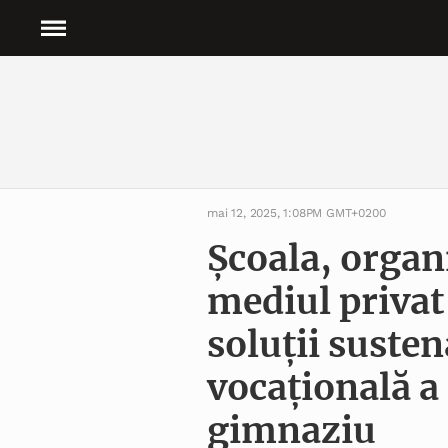
mai 12, 2025, 1:08PM GMT+0200
Școala, organi
mediul privat
soluții suste
vocațională a 
gimnaziu