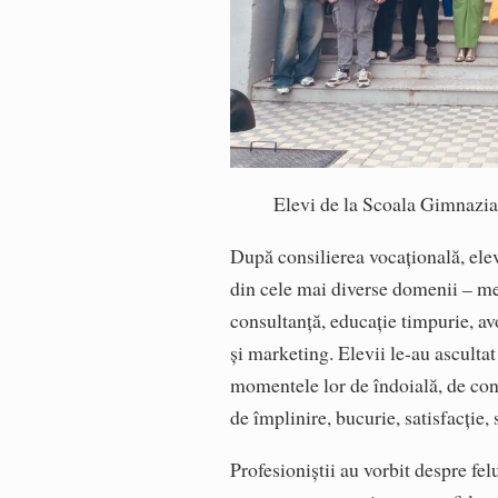
Elevi de la Scoala Gimnazial
După consilierea vocațională, elevi
din cele mai diverse domenii – medi
consultanță, educație timpurie, a
și marketing. Elevii le-au ascultat
momentele lor de îndoială, de conf
de împlinire, bucurie, satisfacție,
Profesioniștii au vorbit despre felu