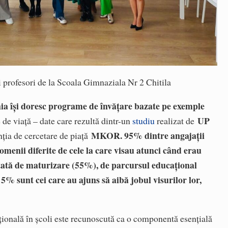
i profesori de la Scoala Gimnaziala Nr 2 Chitila
ia își doresc programe de învățare bazate pe exemple
UP
le de viață – date care rezultă dintr-un
studiu
realizat de
MKOR
.
95% dintre angajații
ția de cercetare de piață
menii diferite de cele la care visau atunci când erau
ențată de maturizare (55%), de parcursul educațional
% sunt cei care au ajuns să aibă jobul visurilor lor,
țională în școli este recunoscută ca o componentă esențială