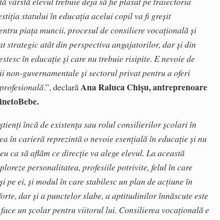
ă vârstă elevul trebuie deja să fie plasat pe traiectoria
stiția statului în educația acelui copil va fi greșit
 Pentru piața muncii, procesul de consiliere vocațională și
t strategic atât din perspectiva angajatorilor, dar și din
stesc în educație și care nu trebuie risipite. E nevoie de
ții non-guvernamentale și sectorul privat pentru a oferi
Ana Raluca Chișu, antreprenoare
 profesională
.”, declară
KinetoBebe.
știenți încă de existența sau rolul consilierilor școlari în
rea în carieră reprezintă o nevoie esențială în educație și nu
ceu ca să aflăm ce direcție va alege elevul. La această
ploreze personalitatea, profesiile potrivite, felul în care
 și pe ei, și modul în care stabilesc un plan de acțiune în
orte, dar și a punctelor slabe, a aptitudinilor înnăscute este
 face un școlar pentru viitorul lui. Consilierea vocațională e