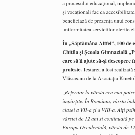
a procesului educațional, implemen
și vocaționali fac ca accesibilitate
beneficiază de prezența unui consi
uniformitatea serviciilor oferite el
În „Săptămâna Altfel”, 100 de e
Chitila și Școala Gimnazială „Pr
care să îi ajute să-și descopere î
profesie.
Testarea a fost realizat
Vlăsceanu de la Asociația Kinet
„
Referitor la vârsta cea mai potri
împărțite. În România, vârsta ind
clasei a VII-a și a VIII-a. Alți ps
vârstei de 12 ani și continuată pe
Europa Occidentală, vârsta de 12 