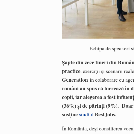
Echipa de speakeri s
Șapte din zece tineri din Român
practice
, exerciții și scenarii rea
Generation
în colaborare cu agen
români au spus că lucrează în do
copii, iar alegerea a fost influ
(36%) și de părinți (9%). Doar 5
susține
BestJobs.
studiul
În România, deși consilierea voca