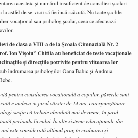
tarea acesteia și numărul insuficient de consilieri școlari
a la astfel de servicii să fie încă scăzută. Nu toate școlile
lier vocațional sau psiholog școlar, ceea ce afectează
evilor.
levi de clasa a VIII-a de la Școala Gimnazială Nr. 2
of. Ion Vișoiu” Chitila au beneficiat de teste vocaționale
nclinațiile și direcțiile potrivite pentru viitoarea lor
ă sub îndrumarea psihologilor Oana Babic și Andreia
oBebe.
vită pentru consilierea vocațională a copiilor, părerile sunt
icată e undeva în jurul vârstei de 14 ani, corespunzătoare
ihologi susțin că trebuie abordată mai devreme, în jurul
 toată perioada liceului. În alte sisteme educaționale din
ani este considerată ultimul prag în evaluarea și