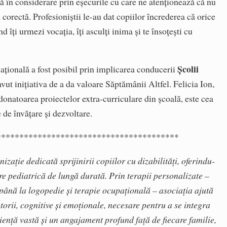
ată în considerare prin eșecurile cu care ne atenționează că nu
corectă. Profesioniștii le-au dat copiilor încrederea că orice
d îți urmezi vocația, îți asculți inima și te însoțești cu
Școlii
ațională a fost posibil prin implicarea conducerii
vut inițiativa de a da valoare Săptămânii Altfel. Felicia Ion,
donatoarea proiectelor extra-curriculare din școală, este cea
 de învățare și dezvoltare.
****************************************
izație dedicată sprijinirii copiilor cu dizabilități, oferindu-
e pediatrică de lungă durată. Prin terapii personalizate –
e până la logopedie și terapie ocupațională – asociația ajută
otorii, cognitive și emoționale, necesare pentru a se integra
iență vastă și un angajament profund față de fiecare familie,