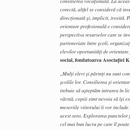
consilierea vocațională. La aceast
corectă, altfel se consideră că inve
direcționată și, implicit, irosită.
orientare profesională e considera
perspectiva resurselor care se inve
p
arteneriate între școli, organiza
elevilor oportunități de orientare
social, fondatoarea Asociației 
„
Mulți elevi și părinți nu sunt con
școlile lor
. Consilierea şi orienta
trebuie să așteptăm intrarea în li
vârstă, copiii simt nevoia să își ex
meseriile viitorului îi vor include
acest sens. Explorarea punctelor f
cel mai bun lucru pe care îl poate