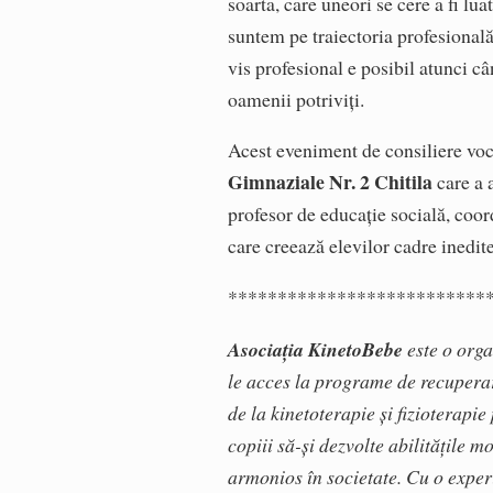
soarta, care uneori se cere a fi lu
suntem pe traiectoria profesională 
vis profesional e posibil atunci cân
oamenii potriviți.
Acest eveniment de consiliere voc
Gimnaziale Nr. 2 Chitila
care a a
profesor de educație socială, coor
care creează elevilor cadre inedite
**************************
Asociația KinetoBebe
este o organ
le acces la programe de recuperar
de la kinetoterapie și fizioterapi
copiii să-și dezvolte abilitățile m
armonios în societate. Cu o exper