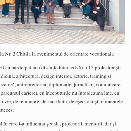
a Nr. 2 Chitila la evenimentul de orientare vocationala
i au participat la o discuție interactivă cu 12 profesioniști
cină, arhitectură, design interior, actorie, training și
vocatură, antreprenoriat, diplomație, jurnalism, comunicare
 parcursul carierei, cu începuturile nu întotdeauna line, cu
uzie, de renunțare, de sacrificiu, de eșec, dar și momentele
 succes.
l în care i-a influențat școala, profesorii, mentorii, dar și