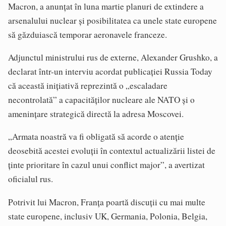
Macron, a anunțat în luna martie planuri de extindere a
arsenalului nuclear și posibilitatea ca unele state europene
să găzduiască temporar aeronavele franceze.
Adjunctul ministrului rus de externe, Alexander Grushko, a
declarat într-un interviu acordat publicației Russia Today
că această inițiativă reprezintă o „escaladare
necontrolată” a capacităților nucleare ale NATO și o
amenințare strategică directă la adresa Moscovei.
„Armata noastră va fi obligată să acorde o atenție
deosebită acestei evoluții în contextul actualizării listei de
ținte prioritare în cazul unui conflict major”, a avertizat
oficialul rus.
Potrivit lui Macron, Franța poartă discuții cu mai multe
state europene, inclusiv UK, Germania, Polonia, Belgia,