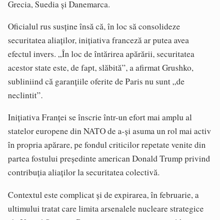
Grecia, Suedia și Danemarca.
Oficialul rus susține însă că, în loc să consolideze
securitatea aliaților, inițiativa franceză ar putea avea
efectul invers. „În loc de întărirea apărării, securitatea
acestor state este, de fapt, slăbită”, a afirmat Grushko,
subliniind că garanțiile oferite de Paris nu sunt „de
neclintit”.
Inițiativa Franței se înscrie într-un efort mai amplu al
statelor europene din NATO de a-și asuma un rol mai activ
în propria apărare, pe fondul criticilor repetate venite din
partea fostului președinte american Donald Trump privind
contribuția aliaților la securitatea colectivă.
Contextul este complicat și de expirarea, în februarie, a
ultimului tratat care limita arsenalele nucleare strategice