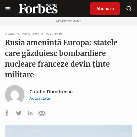
Abonare
ADVERTISEMENT
aprilie 24, 2026, 3:19PM GMT+0200
Rusia amenință Europa: statele
care găzduiesc bombardiere
nucleare franceze devin ținte
militare
Catalin Dumitrescu
Actualitate