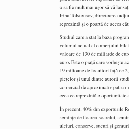
o să fie mult mai ușor să vă lansaț
Irina Tolstousov, directoarea adju
reprezintă și o poartă de acces căt
Studiul care a stat la baza program
volumul actual al comerțului bila
valoare de 130 de miliarde de eu
euro. Este o piață care vorbește a
19 milioane de locuitori față de 2
piețelor și unul dintre autorii st
comercial de aproximativ patru m
ceea ce reprezintă o oportunitate 
În prezent, 40% din exporturile 
semințe de floarea-soarelui, semin
uleiuri, conserve, sucuri și gemur