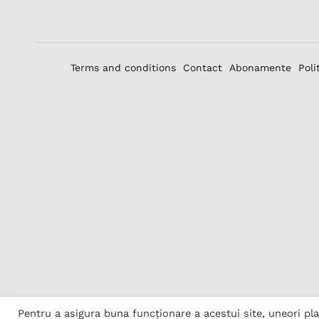
Terms and conditions
Contact
Abonamente
Poli
Pentru a asigura buna funcționare a acestui site, uneori p