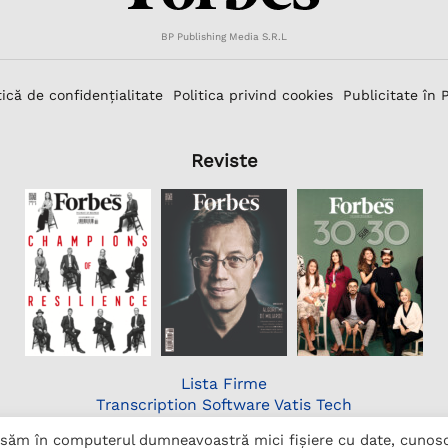
BP Publishing Media S.R.L
tică de confidențialitate
Politica privind cookies
Publicitate în 
Reviste
Lista Firme
Transcription Software Vatis Tech
Găzduire web
lasăm în computerul dumneavoastră mici fișiere cu date, cunos