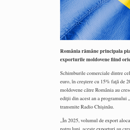
România rămâne principala pia
exporturile moldovene fiind ori
Schimburile comerciale dintre cele
euro, în creștere cu 15% față de 2
moldovene către România au crescu
ediții din acest an a programului 
transmite Radio Chișinău.
„În 2025, volumul de export alocat 
patru luni, aceste exporturi au cr