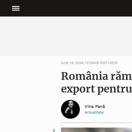
iunie 19, 2026, 10:58AM GMT+0200
România rămâ
export pentr
Irina Pană
Actualitate