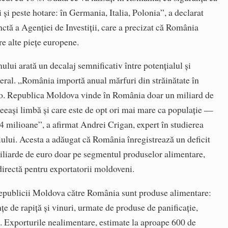
i și peste hotare: în Germania, Italia, Polonia”, a declarat
nctă a Agenției de Investiții, care a precizat că România
re alte piețe europene.
ului arată un decalaj semnificativ între potențialul și
teral. „România importă anual mărfuri din străinătate în
ro. Republica Moldova vinde în România doar un miliard de
ceeași limbă și care este de opt ori mai mare ca populație —
,4 milioane”, a afirmat Andrei Crigan, expert în studierea
udiului. Acesta a adăugat că România înregistrează un deficit
iliarde de euro doar pe segmentul produselor alimentare,
directă pentru exportatorii moldoveni.
Republicii Moldova către România sunt produse alimentare:
țe de rapiță și vinuri, urmate de produse de panificație,
i. Exporturile nealimentare, estimate la aproape 600 de