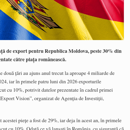
ță de export pentru Republica Moldova, peste 30% din
entate către piața românească.
 două țări au ajuns anul trecut la aproape 4 miliarde de
024, iar în primele patru luni din 2026 exporturile
t cu 10%, potrivit datelor prezentate în cadrul primei
„Export Vision”, organizat de Agenția de Investiții,
acestei piețe a fost de 29%, iar deja în acest an, în primele
escut cu 10%. Odată ce vă lansați în România, cu siguranță că