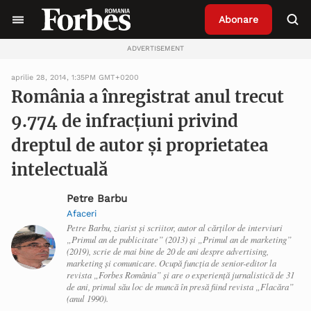
Abonare
ADVERTISEMENT
aprilie 28, 2014, 1:35PM GMT+0200
România a înregistrat anul trecut
9.774 de infracțiuni privind
dreptul de autor și proprietatea
intelectuală
Petre Barbu
Afaceri
Petre Barbu, ziarist și scriitor, autor al cărților de interviuri
„Primul an de publicitate” (2013) și „Primul an de marketing”
(2019), scrie de mai bine de 20 de ani despre advertising,
marketing și comunicare. Ocupă funcția de senior-editor la
revista „Forbes România” și are o experiență jurnalistică de 31
de ani, primul său loc de muncă în presă fiind revista „Flacăra”
(anul 1990).