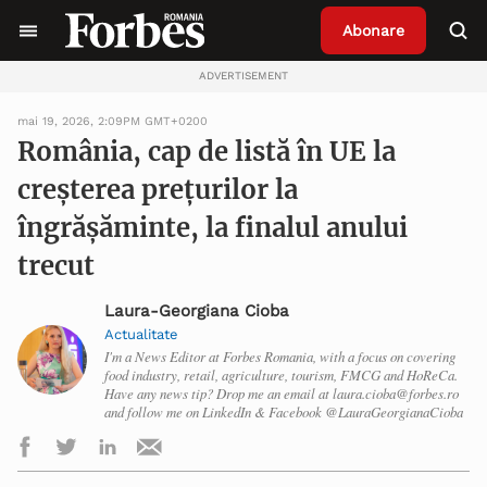
Abonare
ADVERTISEMENT
mai 19, 2026, 2:09PM GMT+0200
România, cap de listă în UE la
creșterea prețurilor la
îngrășăminte, la finalul anului
trecut
Laura-Georgiana Cioba
Actualitate
I'm a News Editor at Forbes Romania, with a focus on covering
food industry, retail, agriculture, tourism, FMCG and HoReCa.
Have any news tip? Drop me an email at laura.cioba@forbes.ro
and follow me on LinkedIn & Facebook @LauraGeorgianaCioba