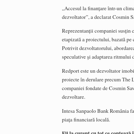
„Accesul la finanțare într-un clima
dezvoltator”, a declarat Cosmin 
Reprezentanții companiei susțin că
etapizată a proiectului, bazată pe
Potrivit dezvoltatorului, abordare
speculative și adaptarea ritmului d
Redport este un dezvoltator imobil
proiecte în derulare precum The Le
companiei fondate de Cosmin Savu
dezvoltare.
Intesa Sanpaolo Bank România face
piața financiară locală.
Fii la curent cu tot ce contează