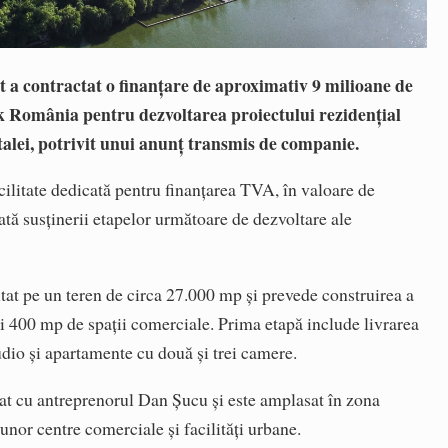
 a contractat o finanțare de aproximativ 9 milioane de
k România pentru dezvoltarea proiectului rezidențial
pitalei, potrivit unui anunț transmis de companie.
acilitate dedicată pentru finanțarea TVA, în valoare de
ată susținerii etapelor următoare de dezvoltare ale
tat pe un teren de circa 27.000 mp și prevede construirea a
 400 mp de spații comerciale. Prima etapă include livrarea
studio și apartamente cu două și trei camere.
riat cu antreprenorul Dan Șucu și este amplasat în zona
unor centre comerciale și facilități urbane.