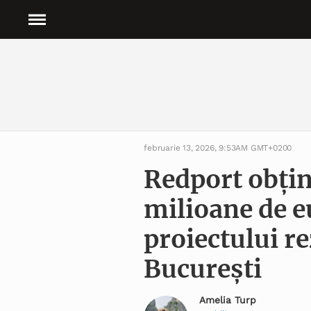
februarie 13, 2026, 9:53AM GMT+0200
Redport obțin
milioane de e
proiectului re
București
Amelia Turp