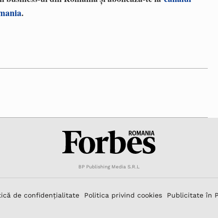
omania
.
BP Publishing Media S.R.L
tică de confidențialitate
Politica privind cookies
Publicitate în 