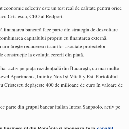
t economic selectiv este un test real de calitate pentru orice
Savu Cristescu, CEO al Redport.
 finanțarea bancară face parte din strategia de dezvoltare
 combinarea capitalului propriu cu finanțarea externă.
a urmărește reducerea riscurilor asociate proiectelor
e construcție la evoluția cererii din piață.
iar activ pe piața rezidențială din București, cu mai multe
vel Apartments, Infinity Nord și Vitality Est. Portofoliul
 Cristescu depășește 400 de milioane de euro în valoare de
 parte din grupul bancar italian Intesa Sanpaolo, activ pe
 în business-ul din România și abonează-te la
canalul