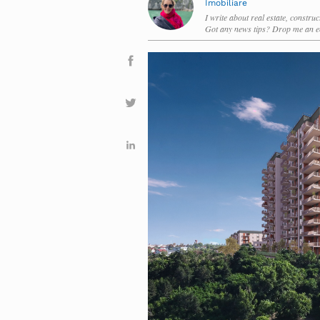
Imobiliare
I write about real estate, constru
Got any news tips? Drop me an e