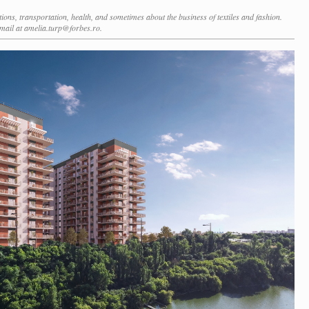
ctions, transportation, health, and sometimes about the business of textiles and fashion.
mail at amelia.turp@forbes.ro.