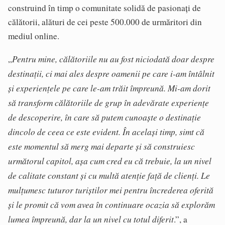
construind în timp o comunitate solidă de pasionați de
călătorii, alături de cei peste 500.000 de urmăritori din
mediul online.
Pentru mine, călătoriile nu au fost niciodată doar despre
„
destinații, ci mai ales despre oamenii pe care i-am întâlnit
și experiențele pe care le-am trăit împreună. Mi-am dorit
să transform călătoriile de grup în adevărate experiențe
de descoperire, în care să putem cunoaște o destinație
dincolo de ceea ce este evident. În același timp, simt că
este momentul să merg mai departe și să construiesc
următorul capitol, așa cum cred eu că trebuie, la un nivel
de calitate constant și cu multă atenție față de clienți. Le
mulțumesc tuturor turiștilor mei pentru încrederea oferită
și le promit că vom avea în continuare ocazia să explorăm
lumea împreună, dar la un nivel cu totul diferit
.”, a