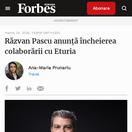
Abonare
ADVERTISEMENT
martie 24, 2026, 1:52PM GMT+0200
Răzvan Pascu anunță încheierea
colaborării cu Eturia
Ana-Maria Prunariu
Travel