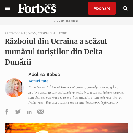
Abonare
ADVERTISEMENT
septembrie 17, 2025, 1:36PM GMT+0200
Războiul din Ucraina a scăzut
numărul turiștilor din Delta
Dunării
Adelina Boboc
Actualitate
I'm a News Editor at Forbes Romania, mainly covering key
sectors such as the automotive industry, transportation, courier
and delivery services, as well as furniture and interior design
industries. You can contact me at adelina.boboc@forbes.ro.