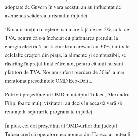
adoptate de Guvern în vara acestui an au influențat de
asemenea scăderea turismului în județ.
‘Noi am simțit o creștere mai mare față de cei 2%, cota de
TVA, pentru că s-a încheiat cu plafonarea prețului la
energia electrică, iar facturile au crescut cu 30%, iar toate
celelalte creșteri din piață, la alimente și combustibil, se
răsfrâng în prețul final către noi, pentru că unii nu sunt
plătitori de TVA. Noi am suferit pierderi de 30%’, a mai
menționat președintele OMD Eco-Delta.
Potrivit președintelui OMD municipiul Tulcea, Alexandru
Filip, foarte mulți vizitatori au decis în această vară să
renunțe la sejururile programate în județ.
În plus, cei doi președinți ai OMD-urilor din județul
Tulcea cred că operatorii economici din Horeca ar putea fi