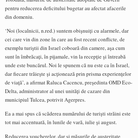
pentru reducerea deficitului bugetar au afectat afacerile
din domeniu.
‘Noi (localnicii, n.red.) suntem obișnuiți cu alarmele, dar
cei care vin din zone în care au fost recent conflicte, de
exemplu turiștii din Israel coboară din camere, așa cum
sunt în îmbrăcați, în pijamale, vin la recepție și întreabă
unde este buncărul. Noi le spunem că nu este ca în Israel,
dar fiecare trăiește și acționează prin prisma experiențelor
de viață’, a afirmat Raluca Cacencu, președinta OMD Eco-
Delta, administrator al unei unități de cazare din
municipiul Tulcea, potrivit Agerpres.
Ea a mai spus că scăderea numărului de turiști străini este
tot mai accentuată, în lunile de vară, iulie și august.
Reducerea voucherelor, dar și măsurile de austeritate