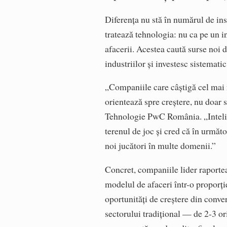
Diferența nu stă în numărul de ins
tratează tehnologia: nu ca pe un i
afacerii. Acestea caută surse noi 
industriilor și investesc sistematic
„Companiile care câștigă cel mai mu
orientează spre creștere, nu doar 
Tehnologie PwC România. „Intelige
terenul de joc și cred că în următo
noi jucători în multe domenii.”
Concret, companiile lider raportea
modelul de afaceri într-o proporție
oportunități de creștere din conver
sectorului tradițional — de 2-3 or