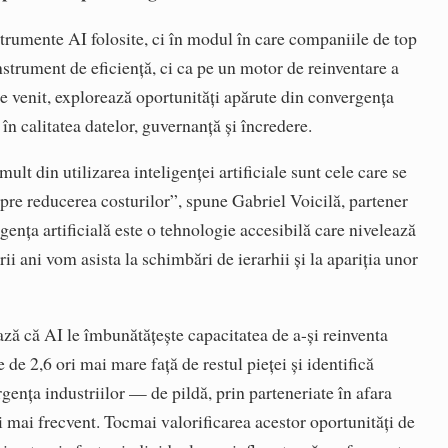
trumente AI folosite, ci în modul în care companiile de top
nstrument de eficiență, ci ca pe un motor de reinventare a
de venit, explorează oportunități apărute din convergența
 în calitatea datelor, guvernanță și încredere.
lt din utilizarea inteligenței artificiale sunt cele care se
spre reducerea costurilor”, spune Gabriel Voicilă, partener
nța artificială este o tehnologie accesibilă care nivelează
rii ani vom asista la schimbări de ierarhii și la apariția unor
ză că AI le îmbunătățește capacitatea de a-și reinventa
 de 2,6 ori mai mare față de restul pieței și identifică
gența industriilor — de pildă, prin parteneriate în afara
i mai frecvent. Tocmai valorificarea acestor oportunități de