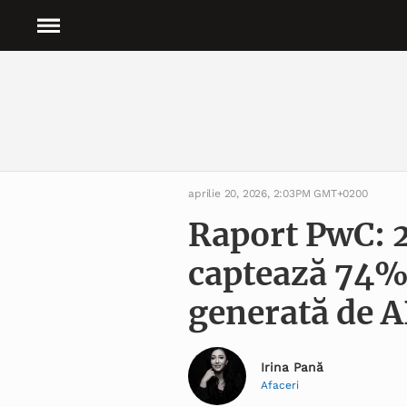
aprilie 20, 2026, 2:03PM GMT+0200
Raport PwC: 
captează 74%
generată de A
Irina Pană
Afaceri