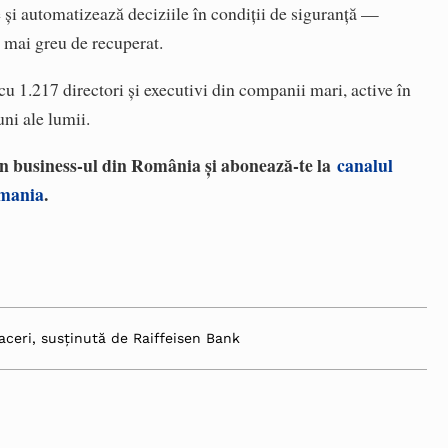
e și automatizează deciziile în condiții de siguranță —
 mai greu de recuperat.
cu 1.217 directori și executivi din companii mari, active în
ni ale lumii.
 în business-ul din România și abonează-te la
canalul
omania
.
aceri, susținută de Raiffeisen Bank