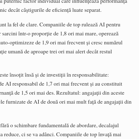
ai puternic factor individual care influențează performanța
ic decât câștigurile de eficiență luate separat.
sunt la fel de clare. Companiile de top rulează AI pentru
sarcini într-o proporție de 1,8 ori mai mare, operează
uto-optimizeze de 1,9 ori mai frecvent și cresc numărul
nție umană de aproape trei ori mai alert decât restul
te însoțit însă și de investiții în responsabilitate:
e AI responsabil de 1,7 ori mai frecvent și au constituit
nanță de 1,5 ori mai des. Rezultatul: angajații din aceste
le furnizate de AI de două ori mai mult față de angajații din
: fără o schimbare fundamentală de abordare, decalajul
e va reduce, ci se va adânci. Companiile de top învață mai