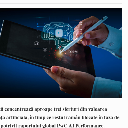
ii concentrează aproape trei sferturi din valoarea
a artificială, în timp ce restul rămân blocate în faza de
, potrivit raportului global PwC AI Performance.