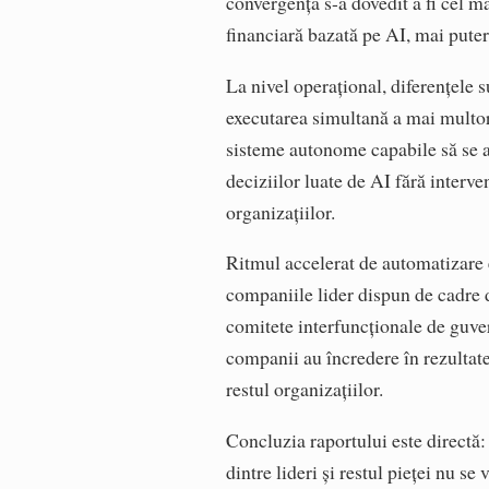
convergență s-a dovedit a fi cel m
financiară bazată pe AI, mai putern
La nivel operațional, diferențele 
executarea simultană a mai multor 
sisteme autonome capabile să se a
deciziilor luate de AI fără interve
organizațiilor.
Ritmul accelerat de automatizare es
companiile lider dispun de cadre d
comitete interfuncționale de guver
companii au încredere în rezultate
restul organizațiilor.
Concluzia raportului este directă
dintre lideri și restul pieței nu s