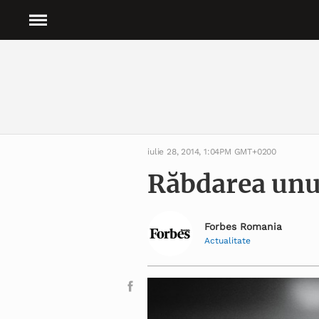
iulie 28, 2014, 1:04PM GMT+0200
Răbdarea unui
Forbes Romania
Actualitate