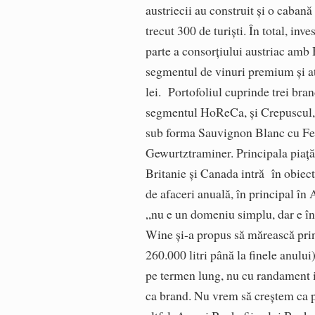
austriecii au construit şi o caban
trecut 300 de turişti. În total, inv
parte a consorţiului austriac amb
segmentul de vinuri premium şi at
lei. Portofoliul cuprinde trei bra
segmentul HoReCa, şi Crepuscul, d
sub forma Sauvignon Blanc cu Fet
Gewurtztraminer. Principala piaţă
Britanie şi Canada intră în obiect
de afaceri anuală, în principal î
„nu e un domeniu simplu, dar e î
Wine şi-a propus să mărească prin 
260.000 litri până la finele anului)
pe termen lung, nu cu randament im
ca brand. Nu vrem să creştem ca 