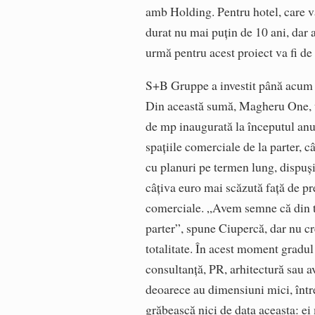
amb Holding. Pentru hotel, care v
durat nu mai puţin de 10 ani, dar 
urmă pentru acest proiect va fi d
S+B Gruppe a investit până acum 
Din această sumă, Magheru One, un
de mp inaugurată la începutul anu
spațiile comerciale de la parter, câ
cu planuri pe termen lung, dispuşi
câţiva euro mai scăzută față de pr
comerciale. „Avem semne că din to
parter”, spune Ciupercă, dar nu cre
totalitate. În acest moment gradu
consultanţă, PR, arhitectură sau a
deoarece au dimensiuni mici, între
grăbească nici de data aceasta: ei 