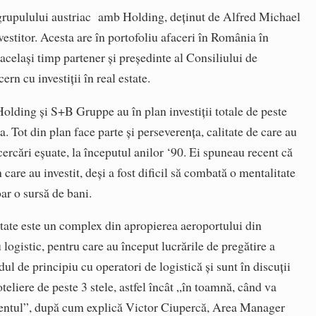
rupulului austriac amb Holding, deţinut de Alfred Michael
vestitor. Acesta are în portofoliu afaceri în România în
n acelaşi timp partener şi preşedinte al Consiliului de
n cu investiţii în real estate.
olding și S+B Gruppe au în plan investiţii totale de peste
 Tot din plan face parte şi perseverenţa, calitate de care au
ercări eşuate, la începutul anilor ‘90. Ei spuneau recent că
are au investit, deşi a fost dificil să combată o mentalitate
ar o sursă de bani.
state este un complex din apropierea aeroportului din
 logistic, pentru care au început lucrările de pregătire a
dul de principiu cu operatori de logistică şi sunt în discuţii
teliere de peste 3 stele, astfel încât „în toamnă, când va
clientul”, după cum explică Victor Ciupercă, Area Manager