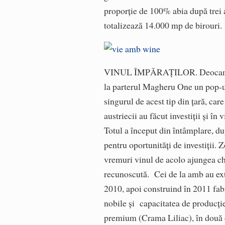
proporţie de 100% abia după trei 
totalizează 14.000 mp de birouri.
VINUL ÎMPĂRAŢILOR. Deocamdată, 
la parterul Magheru One un pop-up
singurul de acest tip din ţară, ca
austriecii au făcut investiţii şi în
Totul a început din întâmplare, du
pentru oportunităţi de investiţii.
vremuri vinul de acolo ajungea chi
recunoscută. Cei de la amb au exti
2010, apoi construind în 2011 fab
nobile şi capacitatea de producţie
premium (Crama Liliac), în două c