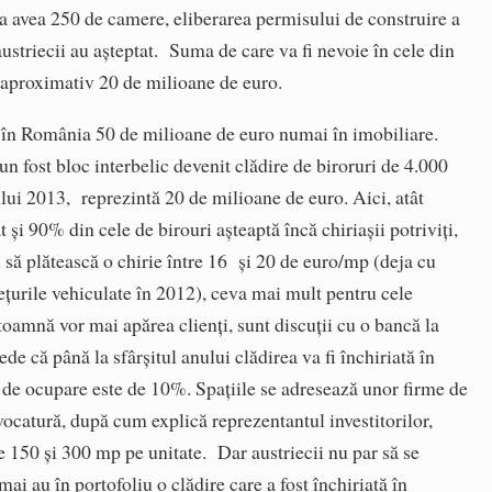
a avea 250 de camere, eliberarea permisului de construire a
austriecii au aşteptat. Suma de care va fi nevoie în cele din
e aproximativ 20 de milioane de euro.
în România 50 de milioane de euro numai în imobiliare.
 fost bloc interbelic devenit clădire de biroruri de 4.000
lui 2013, reprezintă 20 de milioane de euro. Aici, atât
t și 90% din cele de birouri aşteaptă încă chiriaşii potriviţi,
 să plătească o chirie între 16 şi 20 de euro/mp (deja cu
ețurile vehiculate în 2012), ceva mai mult pentru cele
amnă vor mai apărea clienţi, sunt discuții cu o bancă la
de că până la sfârşitul anului clădirea va fi închiriată în
l de ocupare este de 10%. Spaţiile se adresează unor firme de
vocatură, după cum explică reprezentantul investitorilor,
 150 şi 300 mp pe unitate. Dar austriecii nu par să se
mai au în portofoliu o clădire care a fost închiriată în