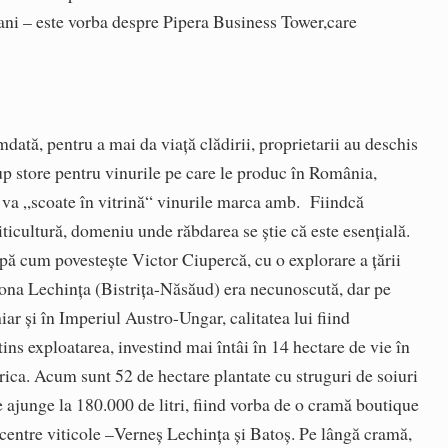
ani – este vorba despre Pipera Business Tower,care
pentru a mai da viaţă clădirii, proprietarii au deschis
 store pentru vinurile pe care le produc în România,
re va „scoate în vitrină“ vinurile marca amb. Fiindcă
 viticultură, domeniu unde răbdarea se ştie că este esenţială.
pă cum povesteşte Victor Ciupercă, cu o explorare a ţării
 Zona Lechinţa (Bistriţa-Năsăud) era necunoscută, dar pe
ar şi în Imperiul Austro-Ungar, calitatea lui fiind
ns exploatarea, investind mai întâi în 14 hectare de vie în
rica. Acum sunt 52 de hectare plantate cu struguri de soiuri
 ajunge la 180.000 de litri, fiind vorba de o cramă boutique
entre viticole –Verneş Lechinţa şi Batoş. Pe lângă cramă,