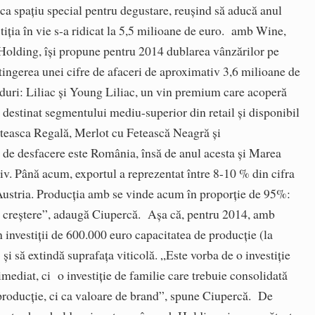
ă ca spaţiu special pentru degustare, reuşind să aducă anul
estiţia în vie s-a ridicat la 5,5 milioane de euro. amb Wine,
 Holding, îşi propune pentru 2014 dublarea vânzărilor pe
ingerea unei cifre de afaceri de aproximativ 3,6 milioane de
nduri: Liliac şi Young Liliac, un vin premium care acoperă
estinat segmentului mediu-superior din retail şi disponibil
easca Regală, Merlot cu Fetească Neagră şi
 de desfacere este România, însă de anul acesta şi Marea
iv. Până acum, exportul a reprezentat între 8-10 % din cifra
n Austria. Producţia amb se vinde acum în proporţie de 95%:
n creştere”, adaugă Ciupercă. Aşa că, pentru 2014, amb
investiţii de 600.000 euro capacitatea de producţie (la
 şi să extindă suprafaţa viticolă. „Este vorba de o investiţie
ediat, ci o investiţie de familie care trebuie consolidată
producţie, ci ca valoare de brand”, spune Ciupercă. De