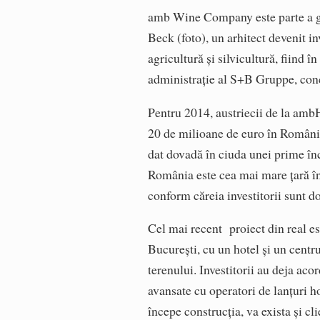
amb Wine Company este parte a g
Beck (foto), un arhitect devenit in
agricultură şi silvicultură, fiind î
administraţie al S+B Gruppe, concer
Pentru 2014, austriecii de la ambH
20 de milioane de euro în România.
dat dovadă în ciuda unei prime înc
România este cea mai mare ţară în c
conform căreia investitorii sunt do
Cel mai recent proiect din real e
Bucureşti, cu un hotel şi un centru
terenului. Investitorii au deja acor
avansate cu operatori de lanţuri ho
începe construcţia, va exista şi 