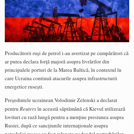
Producătorii ruși de petrol i-au avertizat pe cumpărători că
ar putea declara forță majoră asupra livrărilor din
principalele porturi de la Marea Baltică, în contextul în
care Ucraina continuă atacurile asupra infrastructurii
energetice rusești.
Președintele ucrainean Volodimir Zelenski a declarat
Reuters
pentru
în această săptămână că Kievul utilizează
lovituri cu rază lungă pentru a menține presiunea asupra
Rusiei, după ce sancțiunile internaționale asupra
petrolului rusesc au fost relaxate pe fondul perturbărilor