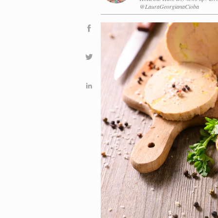
@LauraGeorgianaCioba