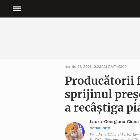
martie 31, 2026, 9:23AM GMT+0200
Producătorii f
sprijinul pre
a recâștiga pi
Laura-Georgiana Cioba
Actualitate
I'm a News Editor at Forbes Roma
HoReCa. Have any news tip? Dro