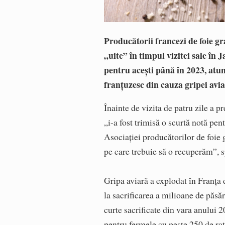
Producătorii francezi de foie g
„uite” în timpul vizitei sale în
pentru acești până în 2023, atu
franţuzesc din cauza gripei avi
Înainte de vizita de patru zile a p
„i-a fost trimisă o scurtă notă pen
Asociaţiei producătorilor de foie 
pe care trebuie să o recuperăm”, 
Gripa aviară a explodat în Franţa 
la sacrificarea a milioane de păsă
curte sacrificate din vara anului 
pentru fermele cu peste 250 de ra