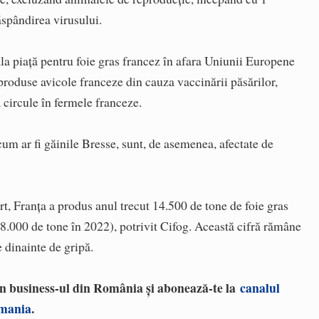
ăspândirea virusului.
ala piaţă pentru foie gras francez în afara Uniunii Europene
produse avicole franceze din cauza vaccinării păsărilor,
 circule în fermele franceze.
cum ar fi găinile Bresse, sunt, de asemenea, afectate de
ort, Franţa a produs anul trecut 14.500 de tone de foie gras
 8.000 de tone în 2022), potrivit Cifog. Această cifră rămâne
e dinainte de gripă.
 în business-ul din România și abonează-te la
canalul
omania
.