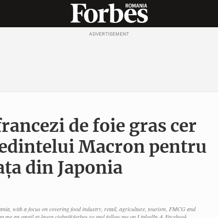
ADVERTISEMENT
rancezi de foie gras cer
ședintelui Macron pentru
ața din Japonia
nia, with a focus on covering food industry, retail, agriculture, tourism, FMCG and
p me an email at laura.cioba@forbes.ro and follow me on LinkedIn & Facebook