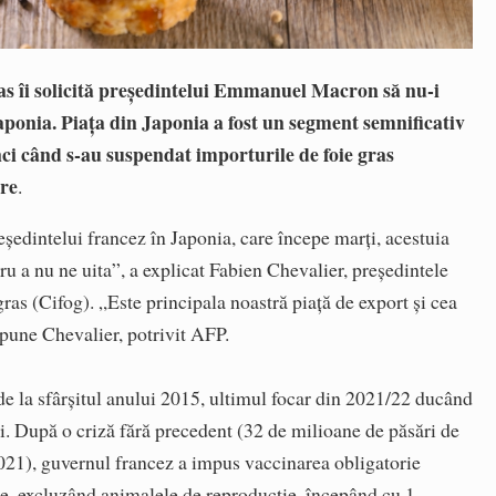
ras îi solicită preşedintelui Emmanuel Macron să nu-i
 Japonia. Piața din Japonia a fost un segment semnificativ
nci când s-au suspendat importurile de foie gras
are
.
reşedintelui francez în Japonia, care începe marţi, acestuia
tru a nu ne uita”, a explicat Fabien Chevalier, preşedintele
gras (Cifog). „Este principala noastră piaţă de export şi cea
spune Chevalier, potrivit AFP.
de la sfârşitul anului 2015, ultimul focar din 2021/22 ducând
ri. După o criză fără precedent (32 de milioane de păsări de
2021), guvernul francez a impus vaccinarea obligatorie
ţe, excluzând animalele de reproducţie, începând cu 1