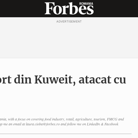
ADVERTISEMENT
rt din Kuweit, atacat cu
nia, with a focus on covering food industry, retail, agriculture, tourism, FMCG and
p me an email at laura.cioba@forbes.ro and follow me on LinkedIn & Facebook