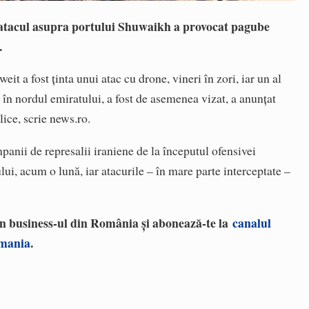
, atacul asupra portului Shuwaikh a provocat pagube
.
it a fost ţinta unui atac cu drone, vineri în zori, iar un al
at în nordul emiratului, a fost de asemenea vizat, a anunţat
lice, scrie news.ro.
panii de represalii iraniene de la începutul ofensivei
ui, acum o lună, iar atacurile – în mare parte interceptate –
 în business-ul din România și abonează-te la
canalul
omania
.