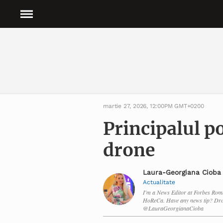
martie 27, 2026, 12:00PM GMT+0200
Principalul po
drone
Laura-Georgiana Cioba
Actualitate
I'm a News Editor at Forbes Roma
HoReCa. Have any news tip? Dro
@LauraGeorgianaCioba