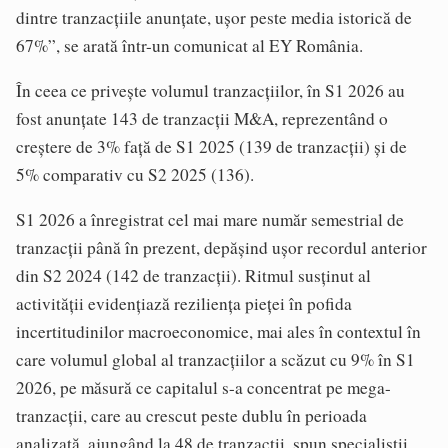
dintre tranzacţiile anunţate, uşor peste media istorică de
67%”, se arată într-un comunicat al EY România.
În ceea ce priveşte volumul tranzacţiilor, în S1 2026 au
fost anunţate 143 de tranzacţii M&A, reprezentând o
creştere de 3% faţă de S1 2025 (139 de tranzacţii) şi de
5% comparativ cu S2 2025 (136).
S1 2026 a înregistrat cel mai mare număr semestrial de
tranzacţii până în prezent, depăşind uşor recordul anterior
din S2 2024 (142 de tranzacţii). Ritmul susţinut al
activităţii evidenţiază rezilienţa pieţei în pofida
incertitudinilor macroeconomice, mai ales în contextul în
care volumul global al tranzacţiilor a scăzut cu 9% în S1
2026, pe măsură ce capitalul s-a concentrat pe mega-
tranzacţii, care au crescut peste dublu în perioada
analizată, ajungând la 48 de tranzacţii, spun specialiştii