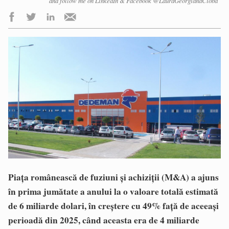
and follow me on LinkedIn & Facebook @LauraGeorgianaCioba
Piaţa românească de fuziuni şi achiziţii (M&A) a ajuns
în prima jumătate a anului la o valoare totală estimată
de 6 miliarde dolari, în creştere cu 49% faţă de aceeaşi
perioadă din 2025, când aceasta era de 4 miliarde