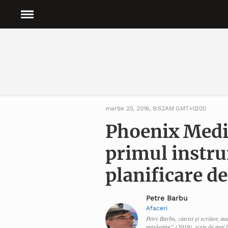
martie 25, 2016, 9:52AM GMT+0200
Phoenix Media
primul instr
planificare de
Petre Barbu
Afaceri
Petre Barbu, ziarist și scriitor, 
marketing” (2019), scrie de mai b