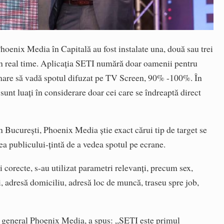
hoenix Media în Capitală au fost instalate una, două sau trei
în real time. Aplicația SETI numără doar oamenii pentru
e mare să vadă spotul difuzat pe TV Screen, 90% -100%. În
 sunt luați în considerare doar cei care se îndreaptă direct
in București, Phoenix Media știe exact cărui tip de target se
tea publicului-țintă de a vedea spotul pe ecrane.
i corecte, s-au utilizat parametri relevanți, precum sex,
i, adresă domiciliu, adresă loc de muncă, traseu spre job,
l general Phoenix Media, a spus: „SETI este primul