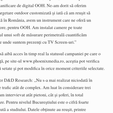
lanificare de digital OOH. Ne-am dorit să oferim
argetare outdoor customizată și iată că am reușit să
tă în România, avem un instrument care ne oferă un
e ore, pentru OOH. Am instalat camere pe toate
rul unui soft de măsurare perimetrală cuantificăm
iile unde suntem prezenți cu TV Screen-uri.”
să aibă acces în timp real la statusul campaniei pe care o
ță, pe site-ul www.phoenixmedia.ro, aceștia pot verifica
setate și pot modifica în orice moment criteriile selectate.
er D&D Research: „Nu s-a mai realizat niciodată în
e trafic atât de complex. Am luat în considerare trei
am intervievat atât pietoni, cât și șoferi, în total
e. Pentru nivelul Bucureștiului este o cifră foarte
ută a studiului. Datele obținute au reușit, printre