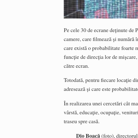
Pe cele 30 de ecrane deținute de P
camere, care filmează și numără 
care există o probabilitate foart
funcție de direcția lor de mișcare,
către ecran.
Totodată, pentru fiecare locație d
adresează și care este probabilita
În realizarea unei cercetări cât ma
vârstă, educație, ocupație, venitur
traseu spre casă.
Dio Boacă
(foto), directoru