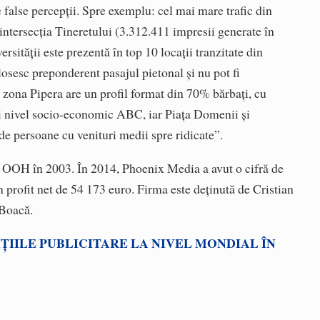
e false percepții. Spre exemplu: cel mai mare trafic din
 intersecția Tineretului (3.312.411 impresii generate în
sității este prezentă în top 10 locații tranzitate din
losesc preponderent pasajul pietonal și nu pot fi
; zona Pipera are un profil format din 70% bărbați, cu
 și nivel socio-economic ABC, iar Piața Domenii și
de persoane cu venituri medii spre ridicate”.
a OOH în 2003. În 2014, Phoenix Media a avut o cifră de
n profit net de 54 173 euro. Firma este deținută de Cristian
 Boacă.
IȚIILE PUBLICITARE LA NIVEL MONDIAL ÎN