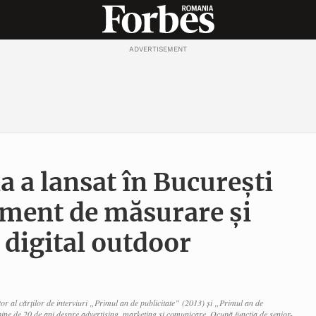
ADVERTISEMENT
 a lansat în București
ument de măsurare și
 digital outdoor
autor al cărților de interviuri „Primul an de publicitate” (2013) și „Primul an de
ine de 20 de ani despre advertising, marketing și comunicare. Ocupă funcția de senior-