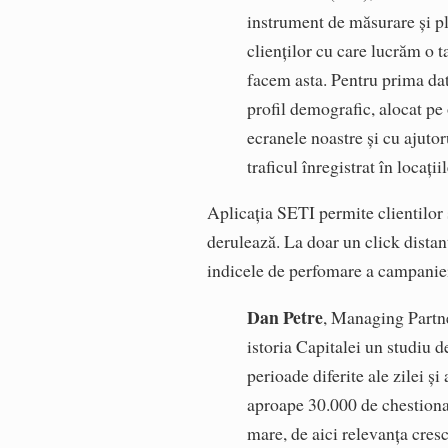
instrument de măsurare și p
clienților cu care lucrăm o t
facem asta. Pentru prima da
profil demografic, alocat p
ecranele noastre și cu ajuto
traficul înregistrat în locaț
Aplicația SETI permite clientilor 
derulează. La doar un click distan
indicele de perfomare a campaniei 
Dan Petre
, Managing Partn
istoria Capitalei un studiu d
perioade diferite ale zilei și 
aproape 30.000 de chestionar
mare, de aici relevanța cresc