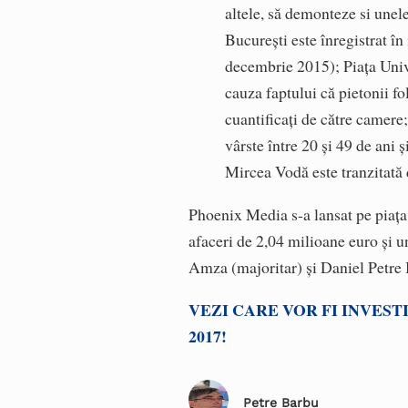
altele, să demonteze si unel
București este înregistrat în
decembrie 2015); Piața Univer
cauza faptului că pietonii fo
cuantificați de către camere
vârste între 20 și 49 de ani
Mircea Vodă este tranzitată 
Phoenix Media s-a lansat pe piaț
afaceri de 2,04 milioane euro și u
Amza (majoritar) și Daniel Petre
VEZI CARE VOR FI INVEST
2017!
Petre Barbu