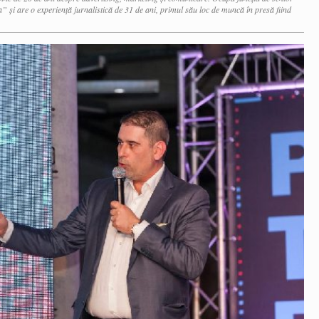
” și are o experiență jurnalistică de 31 de ani, primul său loc de muncă în presă fiind