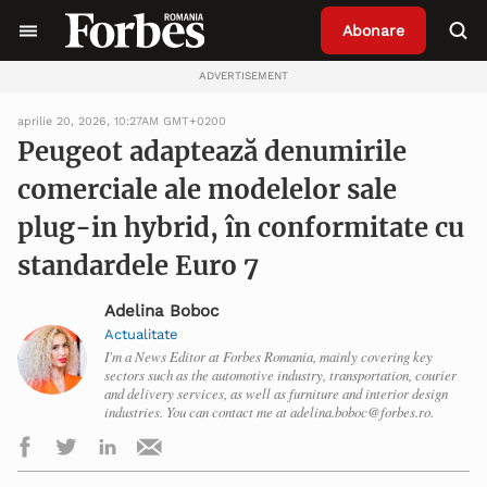
Abonare
ADVERTISEMENT
aprilie 20, 2026, 10:27AM GMT+0200
Peugeot adaptează denumirile
comerciale ale modelelor sale
plug-in hybrid, în conformitate cu
standardele Euro 7
Adelina Boboc
Actualitate
I'm a News Editor at Forbes Romania, mainly covering key
sectors such as the automotive industry, transportation, courier
and delivery services, as well as furniture and interior design
industries. You can contact me at adelina.boboc@forbes.ro.