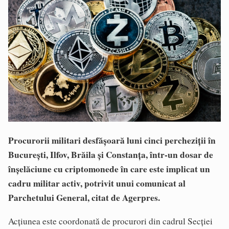
Procurorii militari desfășoară luni cinci percheziții în
București, Ilfov, Brăila și Constanța, într-un dosar de
înșelăciune cu criptomonede în care este implicat un
cadru militar activ, potrivit unui comunicat al
Parchetului General, citat de Agerpres.
Acțiunea este coordonată de procurori din cadrul Secției