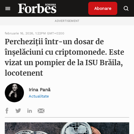
Abonare
ADVERTISEMENT
februarie 16, 2026, 1:22PM GMT+0200
Percheziții într-un dosar de
înșelăciuni cu criptomonede. Este
vizat un pompier de la ISU Brăila,
locotenent
Irina Pană
Actualitate