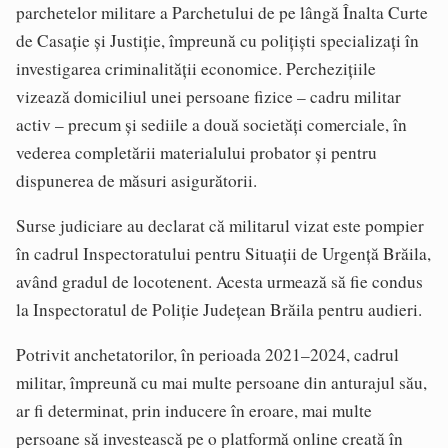
parchetelor militare a Parchetului de pe lângă Înalta Curte
de Casație și Justiție, împreună cu polițiști specializați în
investigarea criminalității economice. Perchezițiile
vizează domiciliul unei persoane fizice – cadru militar
activ – precum și sediile a două societăți comerciale, în
vederea completării materialului probator și pentru
dispunerea de măsuri asigurătorii.
Surse judiciare au declarat că militarul vizat este pompier
în cadrul Inspectoratului pentru Situații de Urgență Brăila,
având gradul de locotenent. Acesta urmează să fie condus
la Inspectoratul de Poliție Județean Brăila pentru audieri.
Potrivit anchetatorilor, în perioada 2021–2024, cadrul
militar, împreună cu mai multe persoane din anturajul său,
ar fi determinat, prin inducere în eroare, mai multe
persoane să investească pe o platformă online creată în