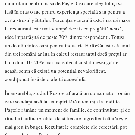
minoritară pentru masa de Paște. Cei care aleg totuși să
iasă în oraș o fac pentru experiența specială sau pentru a
evita stresul gătitului. Percepția generală este însă că masa
la restaurant este mai scumpă decât cea pregătită acasă,
idee împărtășită de peste 70% dintre respondenți. Totuși,
un detaliu interesant pentru industria HoReCa este că unul
din trei români ar lua în calcul restaurantul dacă prețul ar
fi cu doar 10–20% mai mare decât costul mesei gătite
acasă, semn că există un potențial nevalorificat,
condiționat însă de o ofertă accesibilă.
În ansamblu, studiul Restograf arată un consumator român
care se adaptează la scumpiri fără a renunța la tradiție.
Paștele rămâne un moment de familie, de continuitate și de
ritualuri culinare, chiar dacă fiecare ingredient cântărește
mai greu în buget. Rezultatele complete ale cercetării pot