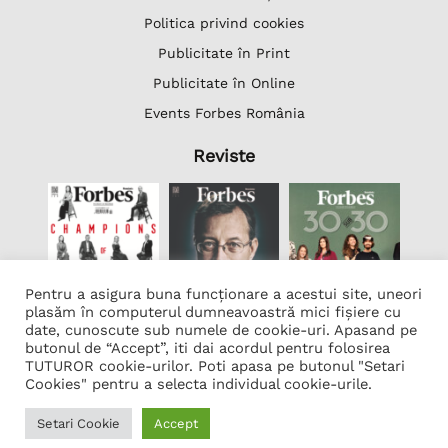
Politica privind cookies
Publicitate în Print
Publicitate în Online
Events Forbes România
Reviste
Pentru a asigura buna funcționare a acestui site, uneori
plasăm în computerul dumneavoastră mici fișiere cu
date, cunoscute sub numele de cookie-uri. Apasand pe
butonul de “Accept”, iti dai acordul pentru folosirea
Lista Firme
TUTUROR cookie-urilor. Poti apasa pe butonul "Setari
Transcription Software Vatis Tech
Cookies" pentru a selecta individual cookie-urile.
Găzduire web
Setari Cookie
Accept