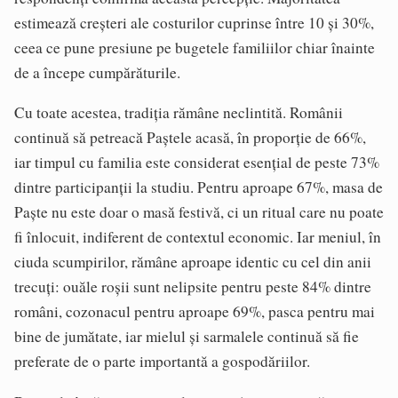
estimează creșteri ale costurilor cuprinse între 10 și 30%,
ceea ce pune presiune pe bugetele familiilor chiar înainte
de a începe cumpărăturile.
Cu toate acestea, tradiția rămâne neclintită. Românii
continuă să petreacă Paștele acasă, în proporție de 66%,
iar timpul cu familia este considerat esențial de peste 73%
dintre participanții la studiu. Pentru aproape 67%, masa de
Paște nu este doar o masă festivă, ci un ritual care nu poate
fi înlocuit, indiferent de contextul economic. Iar meniul, în
ciuda scumpirilor, rămâne aproape identic cu cel din anii
trecuți: ouăle roșii sunt nelipsite pentru peste 84% dintre
români, cozonacul pentru aproape 69%, pasca pentru mai
bine de jumătate, iar mielul și sarmalele continuă să fie
preferate de o parte importantă a gospodăriilor.