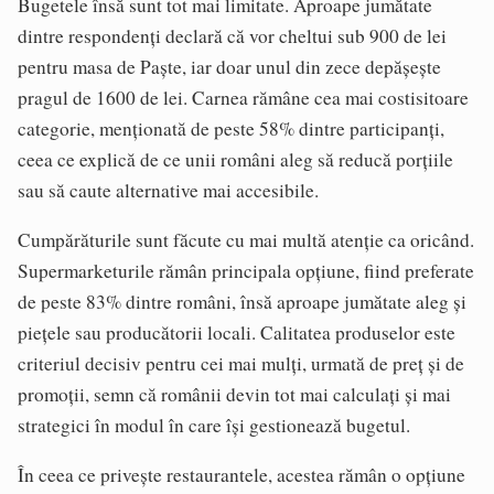
Bugetele însă sunt tot mai limitate. Aproape jumătate
dintre respondenți declară că vor cheltui sub 900 de lei
pentru masa de Paște, iar doar unul din zece depășește
pragul de 1600 de lei. Carnea rămâne cea mai costisitoare
categorie, menționată de peste 58% dintre participanți,
ceea ce explică de ce unii români aleg să reducă porțiile
sau să caute alternative mai accesibile.
Cumpărăturile sunt făcute cu mai multă atenție ca oricând.
Supermarketurile rămân principala opțiune, fiind preferate
de peste 83% dintre români, însă aproape jumătate aleg și
piețele sau producătorii locali. Calitatea produselor este
criteriul decisiv pentru cei mai mulți, urmată de preț și de
promoții, semn că românii devin tot mai calculați și mai
strategici în modul în care își gestionează bugetul.
În ceea ce privește restaurantele, acestea rămân o opțiune