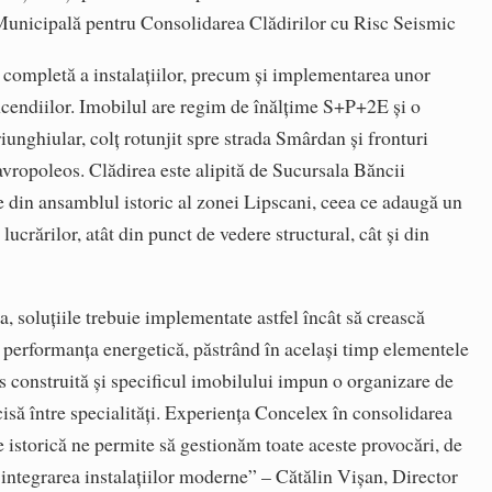
Municipală pentru Consolidarea Clădirilor cu Risc Seismic
 completă a instalațiilor, precum și implementarea unor
incendiilor. Imobilul are regim de înălțime S+P+2E și o
riunghiular, colț rotunjit spre strada Smârdan și fronturi
tavropoleos. Clădirea este alipită de Sucursala Băncii
e din ansamblul istoric al zonei Lipscani, ceea ce adaugă un
ucrărilor, atât din punct de vedere structural, cât și din
 soluțiile trebuie implementate astfel încât să crească
i performanța energetică, păstrând în același timp elementele
ns construită și specificul imobilului impun o organizare de
cisă între specialități. Experiența Concelex în consolidarea
re istorică ne permite să gestionăm toate aceste provocări, de
a integrarea instalațiilor moderne” – Cătălin Vișan, Director