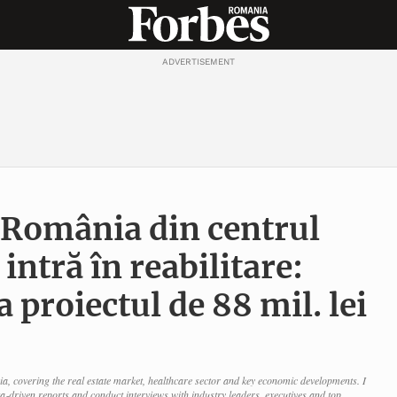
ADVERTISEMENT
‑România din centrul
intră în reabilitare:
 proiectul de 88 mil. lei
a, covering the real estate market, healthcare sector and key economic developments. I
ta‑driven reports and conduct interviews with industry leaders, executives and top