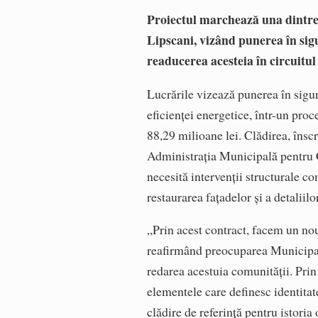
Proiectul marchează una dintre 
Lipscani, vizând punerea în sigur
readucerea acesteia în circuitul 
Lucrările vizează punerea în sigur
eficienței energetice, într-un proc
88,29 milioane lei. Clădirea, însc
Administraţia Municipală pentru
necesită intervenții structurale co
restaurarea fațadelor și a detaliilo
„Prin acest contract, facem un nou
reafirmând preocuparea Municipali
redarea acestuia comunității. Prin 
elementele care definesc identita
clădire de referință pentru istor