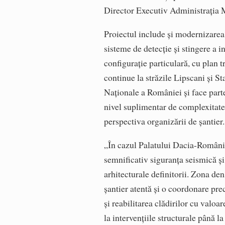
Director Executiv Administrația 
Proiectul include și modernizarea
sisteme de detecție și stingere a 
configurație particulară, cu plan t
continue la străzile Lipscani și S
Naționale a României și face part
nivel suplimentar de complexitate l
perspectiva organizării de șantier.
„În cazul Palatului Dacia-România,
semnificativ siguranța seismică ș
arhitecturale definitorii. Zona de
șantier atentă și o coordonare pre
și reabilitarea clădirilor cu valoa
la intervențiile structurale până l