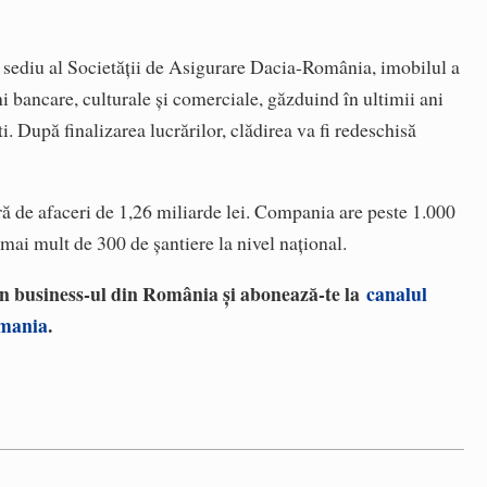
a sediu al Societății de Asigurare Dacia-România, imobilul a
i bancare, culturale și comerciale, găzduind în ultimii ani
 După finalizarea lucrărilor, clădirea va fi redeschisă
ră de afaceri de 1,26 miliarde lei. Compania are peste 1.000
 mai mult de 300 de șantiere la nivel național.
 în business-ul din România și abonează-te la
canalul
omania
.