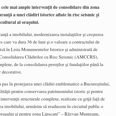
cele mai ample intervenții de consolidare din zona
anță a unei clădiri istorice aflate în risc seismic și
cultural al orașului.
anță a imobilului, modernizarea instalațiilor și creșterea
es care va dura 36 de luni și o valoare a contractului de
risă în Lista Monumentelor Istorice și administrată de
 Consolidarea Clădirilor cu Risc Seismic (AMCCRS),
mplexe, de la consolidarea pereților și fundațiilor până la
r decorative.
 pas în protejarea unei clădiri emblematice a Bucureștiului,
tății pentru conservarea patrimoniului istoric și pentru
intervenții structurale complexe, realizate cu grijă față de
tea imobilului, urmărim să readucem în circuitul public o
ia orașului și pentru zona Lipscani” – Răzvan Munteanu,