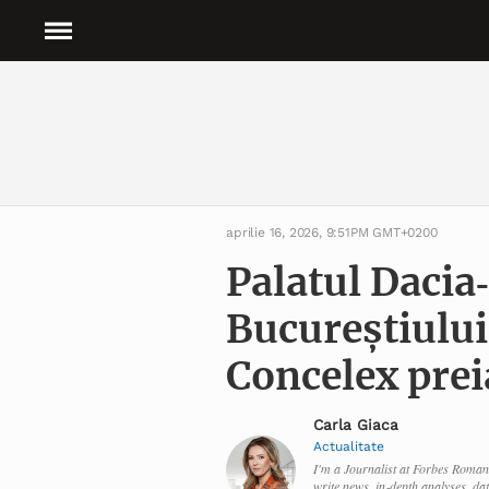
aprilie 16, 2026, 9:51PM GMT+0200
Palatul Dacia
Bucureștiului 
Concelex preia
Carla Giaca
Actualitate
I'm a Journalist at Forbes Romani
write news, in‑depth analyses, da