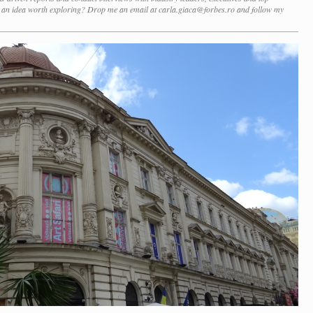
r an idea worth exploring? Drop me an email at carla.giaca@forbes.ro and follow my