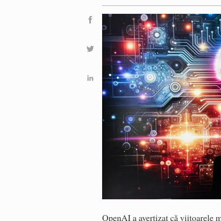
OpenAI a avertizat că viitoarele m