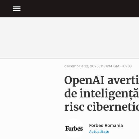
decembrie 12, 2025, 1:31PM GMT+0200
OpenAI averti
de inteligență
risc ciberneti
Forbes Romania
Actualitate