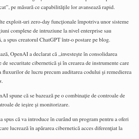
cat”, pe măsură ce capabilitățile lor avansează rapid.
lte exploit-uri zero-day funcționale împotriva unor sisteme
ațiuni complexe de intruziune la nivel enterprise sau
lă, a spus creatorul ChatGPT într-o postare pe blog.
ează, OpenAI a declarat că „investește în consolidarea
 de securitate cibernetică și în crearea de instrumente care
a fluxurilor de lucru precum auditarea codului și remedierea
s
.
enAI spune că se bazează pe o combinație de controale de
ntroale de ieșire și monitorizare.
 spus că va introduce în curând un program pentru a oferi
li care lucrează în apărarea cibernetică acces diferențiat la