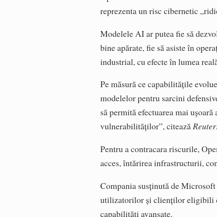
reprezenta un risc cibernetic „ridi
Modelele AI ar putea fie să dezvo
bine apărate, fie să asiste în oper
industrial, cu efecte în lumea rea
Pe măsură ce capabilitățile evolu
modelelor pentru sarcini defensive
să permită efectuarea mai ușoară 
vulnerabilităților”, citează
Reuter
Pentru a contracara riscurile, Op
acces, întărirea infrastructurii, co
Compania susținută de Microsoft a
utilizatorilor și clienților eligibi
capabilități avansate.