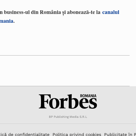
 în business-ul din România și abonează-te la
canalul
omania
.
BP Publishing Media S.R.L
tică de confidențialitate
Politica privind cookies
Publicitate în 