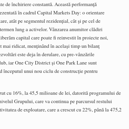
tate de închiriere constantă. Această performanță
prezentată în cadrul Capital Markets Day: o orientare
re, atât pe segmentul rezidențial, cât și pe cel de
e termen lung a activelor. Vânzarea anumitor clădiri
liberăm capital care poate fi reinvestit în proiecte noi,
 mai ridicat, menținând în același timp un bilanț
zvoltări este deja în derulare, cu pre-vânzările
b, iar One City District și One Park Lane sunt
d începutul unui nou ciclu de construcție pentru
zut cu 16%, la 45,5 milioane de lei, datorită programului de
 nivelul Grupului, care va continua pe parcursul restului
ctivitatea de exploatare, care a crescut cu 22%, până la 475,2