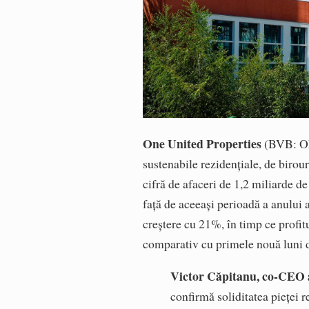
One United Properties
(BVB: ONE
sustenabile rezidențiale, de birou
cifră de afaceri de 1,2 miliarde d
față de aceeași perioadă a anului a
creștere cu 21%, în timp ce profit
comparativ cu primele nouă luni 
Victor Căpitanu, co-CEO 
confirmă soliditatea pieței r