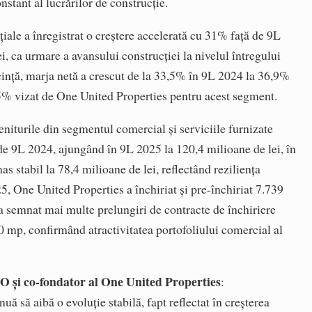
nstant al lucrărilor de construcție.
țiale a înregistrat o creștere accelerată cu 31% față de 9L
i, ca urmare a avansului construcției la nivelul întregului
cință, marja netă a crescut de la 33,5% în 9L 2024 la 36,9%
5% vizat de One United Properties pentru acest segment.
veniturile din segmentul comercial și serviciile furnizate
 de 9L 2024, ajungând în 9L 2025 la 120,4 milioane de lei, în
as stabil la 78,4 milioane de lei, reflectând reziliența
5, One United Properties a închiriat și pre-închiriat 7.739
i a semnat mai multe prelungiri de contracte de închiriere
0 mp, confirmând atractivitatea portofoliului comercial al
 și co-fondator al One United Properties
:
uă să aibă o evoluție stabilă, fapt reflectat în creșterea