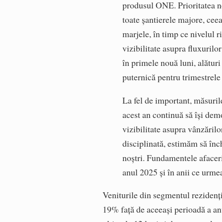
produsul ONE. Prioritatea no
toate șantierele majore, cee
marjele, în timp ce nivelul r
vizibilitate asupra fluxuril
în primele nouă luni, alături
puternică pentru trimestrele
La fel de important, măsuri
acest an continuă să își dem
vizibilitate asupra vânzărilor
disciplinată, estimăm să înc
noștri. Fundamentele afaceri
anul 2025 și în anii ce urme
Veniturile din segmentul rezidenți
19% față de aceeași perioadă a anu