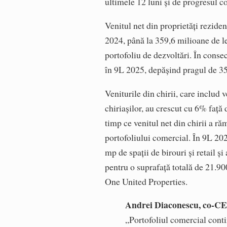
ultimele 12 luni și de progresul co
Venitul net din proprietăți reziden
2024, până la 359,6 milioane de le
portofoliu de dezvoltări. În conse
în 9L 2025, depășind pragul de 3
Veniturile din chirii, care includ 
chiriașilor, au crescut cu 6% față
timp ce venitul net din chirii a răm
portofoliului comercial. În 9L 202
mp de spații de birouri și retail ș
pentru o suprafață totală de 21.90
One United Properties.
Andrei Diaconescu, co-CEO
„Portofoliul comercial contin