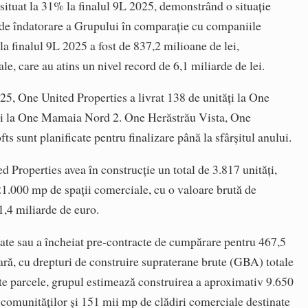
 situat la 31% la finalul 9L 2025, demonstrând o situație
s de îndatorare a Grupului în comparație cu companiile
la finalul 9L 2025 a fost de 837,2 milioane de lei,
e, care au atins un nivel record de 6,1 miliarde de lei.
25, One United Properties a livrat 138 de unități la One
ăți la One Mamaia Nord 2. One Herăstrău Vista, One
s sunt planificate pentru finalizare până la sfârșitul anului.
Properties avea în construcție un total de 3.817 unități,
21.000 mp de spații comerciale, cu o valoare brută de
1,4 miliarde de euro.
tate sau a încheiat pre-contracte de cumpărare pentru 467,5
ară, cu drepturi de construire supraterane brute (GBA) totale
te parcele, grupul estimează construirea a aproximativ 9.650
 comunităților și 151 mii mp de clădiri comerciale destinate