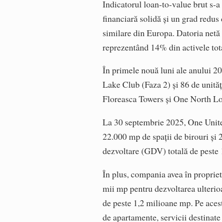
Indicatorul loan-to-value brut s-a
financiară solidă și un grad redu
similare din Europa. Datoria netă 
reprezentând 14% din activele total
În primele nouă luni ale anului 20
Lake Club (Faza 2) și 86 de unit
Floreasca Towers și One North Loft
La 30 septembrie 2025, One United 
22.000 mp de spații de birouri și 
dezvoltare (GDV) totală de peste 
În plus, compania avea în proprie
mii mp pentru dezvoltarea ulterio
de peste 1,2 milioane mp. Pe aces
de apartamente, servicii destinate