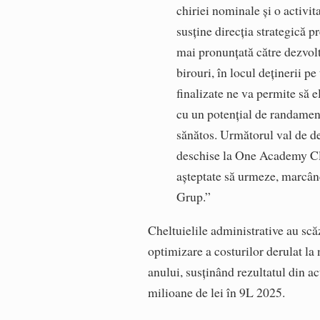
chiriei nominale și o activi
susține direcția strategică 
mai pronunțată către dezvolta
birouri, în locul deținerii p
finalizate ne va permite să e
cu un potențial de randament
sănătos. Următorul val de de
deschise la One Academy Clu
așteptate să urmeze, marcân
Grup.”
Cheltuielile administrative au scă
optimizare a costurilor derulat la
anului, susținând rezultatul din a
milioane de lei în 9L 2025.