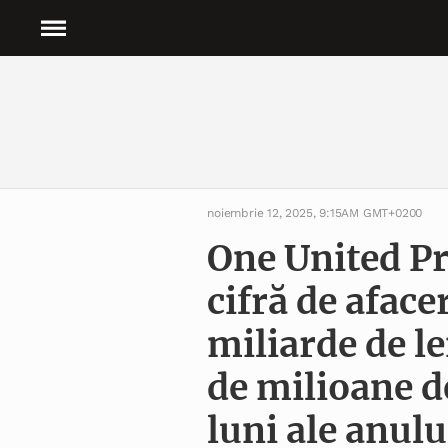
noiembrie 12, 2025, 9:15AM GMT+0200
One United Pr
cifră de aface
miliarde de le
de milioane d
luni ale anul