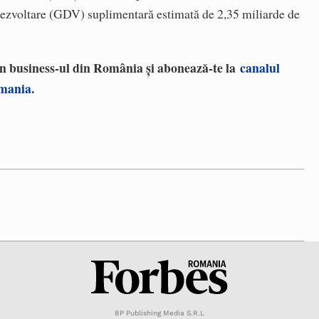
e dezvoltare (GDV) suplimentară estimată de 2,35 miliarde de
 în business-ul din România și abonează-te la
canalul
omania
.
BP Publishing Media S.R.L