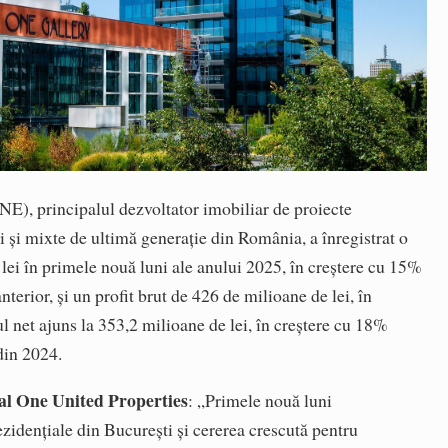
), principalul dezvoltator imobiliar de proiecte
ri și mixte de ultimă generație din România, a înregistrat o
e lei în primele nouă luni ale anului 2025, în creștere cu 15%
nterior, și un profit brut de 426 de milioane de lei, în
ul net ajuns la 353,2 milioane de lei, în creștere cu 18%
din 2024.
al One United Properties
: „Primele nouă luni
ezidențiale din București și cererea crescută pentru