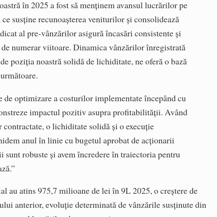
astră în 2025 a fost să menținem avansul lucrărilor pe
a ce susține recunoașterea veniturilor și consolidează
idicat al pre-vânzărilor asigură încasări consistente și
or de numerar viitoare. Dinamica vânzărilor înregistrată
 de poziția noastră solidă de lichiditate, ne oferă o bază
 următoare.
le de optimizare a costurilor implementate începând cu
onstreze impactul pozitiv asupra profitabilității. Având
 contractate, o lichiditate solidă și o execuție
hidem anul în linie cu bugetul aprobat de acționarii
i sunt robuste și avem încredere în traiectoria pentru
ază.”
al au atins 975,7 milioane de lei în 9L 2025, o creștere de
lui anterior, evoluție determinată de vânzările susținute din