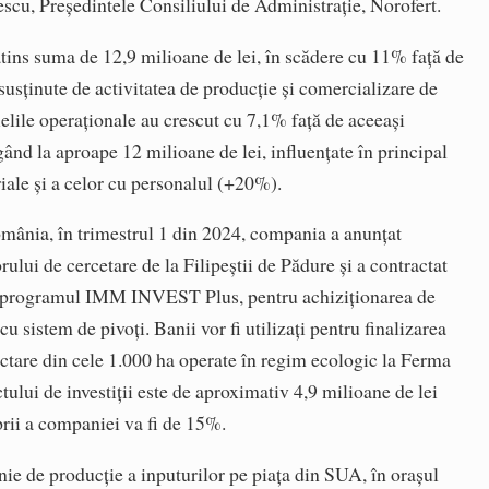
cu, Președintele Consiliului de Administrație, Norofert.
atins suma de 12,9 milioane de lei, în scădere cu 11% față de
 susținute de activitatea de producție și comercializare de
ielile operaționale au crescut cu 7,1% față de aceeași
ând la aproape 12 milioane de lei, influențate în principal
riale și a celor cu personalul (+20%).
 România, în trimestrul 1 din 2024, compania a anunțat
rului de cercetare de la Filipeștii de Pădure și a contractat
rin programul IMM INVEST Plus, pentru achiziționarea de
u sistem de pivoți. Banii vor fi utilizați pentru finalizarea
ectare din cele 1.000 ha operate în regim ecologic la Ferma
tului de investiții este de aproximativ 4,9 milioane de lei
prii a companiei va fi de 15%.
ie de producție a inputurilor pe piața din SUA, în orașul