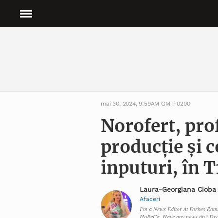
mai 30, 2024, 9:59AM GMT+0200
Norofert, prof
producție și 
inputuri, în 
Laura-Georgiana Cioba
Afaceri
I'm a News Editor at Forbes Roma
HoReCa. Have any news tip? Dro