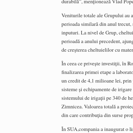
durabilă”, menționează Vlad Popes
Veniturile totale ale Grupului au 
perioada similară din anul trecut,
inputuri. La nivel de Grup, cheltu
perioadă a anului precedent, ajung
de creșterea cheltuielilor cu mate
În ceea ce privește investiții, în
finalizarea primei etape a laborato
un credit de 4,1 milioane lei, p
sisteme și echipamente de irigare c
sistemului de irigații pe 340 de h
Zimnicea. Valoarea totală a proiec
din care contribuția din surse pro
În SUA,compania a inaugurat o lin