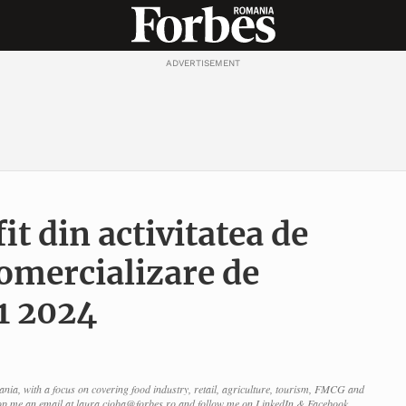
ADVERTISEMENT
it din activitatea de
comercializare de
T1 2024
nia, with a focus on covering food industry, retail, agriculture, tourism, FMCG and
p me an email at laura.cioba@forbes.ro and follow me on LinkedIn & Facebook