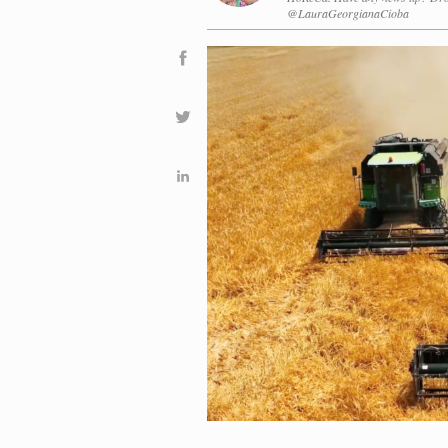
@LauraGeorgianaCioba