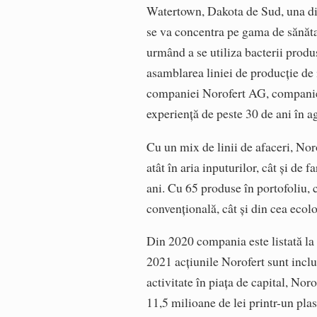
Watertown, Dakota de Sud, una di
se va concentra pe gama de sănătat
urmând a se utiliza bacterii produs
asamblarea liniei de producție de 
companiei Norofert AG, companie 
experiență de peste 30 de ani în 
Cu un mix de linii de afaceri, Noro
atât în aria inputurilor, cât și de 
ani. Cu 65 produse în portofoliu, 
convențională, cât și din cea ecol
Din 2020 compania este listată la
2021 acțiunile Norofert sunt incl
activitate în piața de capital, Noro
11,5 milioane de lei printr-un pla