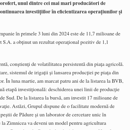
orofert, unul dintre cei mai mari producători de
tinuarea investițiilor în eficientizarea operațiunilor și
.
ompanie în primele 3 luni din 2024 este de 11,7 milioane de
rt S.A. a obținut un rezultat operațional pozitiv de 1,1
, conștienți de volatilitatea persistentă din piața agricolă.
tare, sistemul de irigații și lansarea producției pe piața din
r. În luna martie, am marcat patru ani de la listarea la BVB,
ă etapă investițională: deschiderea unei linii de producție
e Sud. De la listarea la bursă, am investit 17 milioane de
novație. Astăzi, Grupul dispune de o facilitate modernă de
ipeștii de Pădure și un laborator de cercetare unic în
e la Zimnicea va deveni un model pentru agricultura