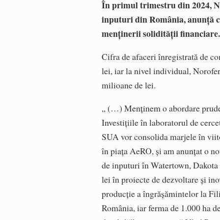
În primul trimestru din 2024, N
inputuri din România, anunță con
menținerii solidității financiare
Cifra de afaceri înregistrată de c
lei, iar la nivel individual, Norofe
milioane de lei.
„ (…) Menținem o abordare prudentă
Investițiile în laboratorul de cerce
SUA vor consolida marjele în viito
în piața AeRO, și am anunțat o nou
de inputuri în Watertown, Dakota d
lei în proiecte de dezvoltare și i
producție a îngrășămintelor la Fil
România, iar ferma de 1.000 ha d