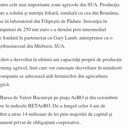
ntre cele mai importante zone agricole din SUA. Producția
e a solului și nutriție foliară, similară cu cea din România,
e în laboratorul din Filipeștii de Pădure. Investiția în
inputuri de 250 mii euro s-a derulat prin intermediul
fondată în parteneriat cu Gary Lamb, antreprenor cu o
agribusinessul din Midwest, SUA.
fert a dezvoltat în ultimii ani capacități proprii de producție
farming agricol, linii care vor cunoaște dezvoltare în următorii
compania se adresează atât fermierilor din agricultura
ogică.
 Bursa de Valori București pe piața AeRO și din octombrie
use în indicele BETAeRO. De-a lungul celor 4 ani de
fert a atras 14 milioane de lei prin majorări de capital și
sament privat de obligaţiuni corporative.