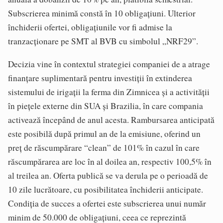
Subscrierea minimă constă în 10 obligațiuni. Ulterior
închiderii ofertei, obligațiunile vor fi admise la
tranzacționare pe SMT al BVB cu simbolul „NRF29”.
Decizia vine în contextul strategiei companiei de a atrage
finanțare suplimentară pentru investiții în extinderea
sistemului de irigații la ferma din Zimnicea și a activității
în piețele externe din SUA și Brazilia, în care compania
activează începând de anul acesta. Rambursarea anticipată
este posibilă după primul an de la emisiune, oferind un
preț de răscumpărare “clean” de 101% în cazul în care
răscumpărarea are loc în al doilea an, respectiv 100,5% în
al treilea an. Oferta publică se va derula pe o perioadă de
10 zile lucrătoare, cu posibilitatea închiderii anticipate.
Condiția de succes a ofertei este subscrierea unui număr
minim de 50.000 de obligațiuni, ceea ce reprezintă