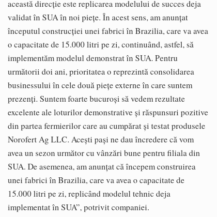
această direcție este replicarea modelului de succes deja
validat în SUA în noi piețe. În acest sens, am anunțat
începutul construcției unei fabrici în Brazilia, care va avea
o capacitate de 15.000 litri pe zi, continuând, astfel, să
implementăm modelul demonstrat în SUA. Pentru
următorii doi ani, prioritatea o reprezintă consolidarea
businessului în cele două piețe externe în care suntem
prezenți. Suntem foarte bucuroși să vedem rezultate
excelente ale loturilor demonstrative și răspunsuri pozitive
din partea fermierilor care au cumpărat și testat produsele
Norofert Ag LLC. Acești pași ne dau încredere că vom
avea un sezon următor cu vânzări bune pentru filiala din
SUA. De asemenea, am anunțat că începem construirea
unei fabrici în Brazilia, care va avea o capacitate de
15.000 litri pe zi, replicând modelul tehnic deja
implementat în SUA”, potrivit companiei.