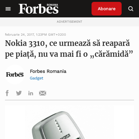
Abonare
ADVERTISEMENT
februarie 24, 2017, 1:23PM GMT+0200
Nokia 3310, ce urmează să reapară
pe piață, nu va mai fi o „cărămidă”
Forbes Romania
Gadget