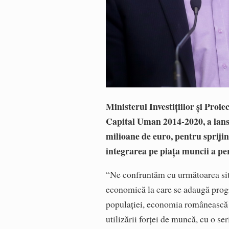
Ministerul Investiţiilor şi Pr
Capital Uman 2014-2020, a lansat
milioane de euro, pentru sprijin
integrarea pe piaţa muncii a pe
“Ne confruntăm cu următoarea situa
economică la care se adaugă progr
populaţiei, economia românească 
utilizării forţei de muncă, cu o se