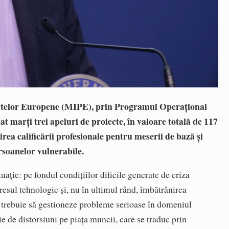
oiectelor Europene (MIPE), prin Programul Operaţional
 marţi trei apeluri de proiecte, în valoare totală de 117
irea calificării profesionale pentru meserii de bază şi
rsoanelor vulnerabile.
ţie: pe fondul condiţiilor dificile generate de criza
esul tehnologic şi, nu în ultimul rând, îmbătrânirea
trebuie să gestioneze probleme serioase în domeniul
rie de distorsiuni pe piaţa muncii, care se traduc prin