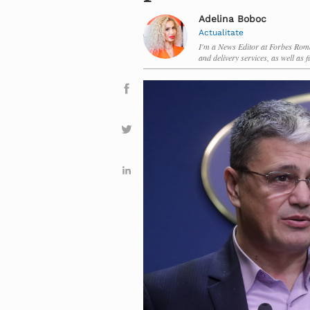
Adelina Boboc
Actualitate
I'm a News Editor at Forbes Roman
and delivery services, as well as