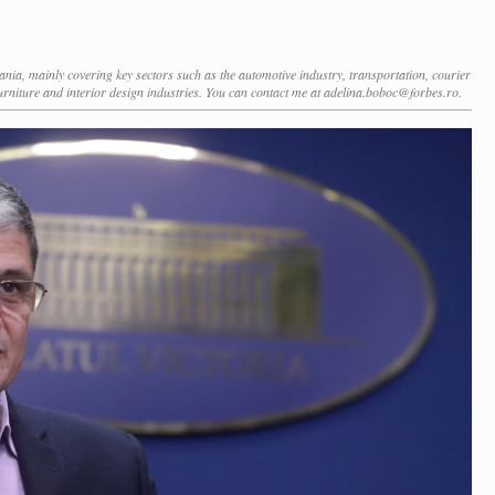
ia, mainly covering key sectors such as the automotive industry, transportation, courier
 furniture and interior design industries. You can contact me at adelina.boboc@forbes.ro.