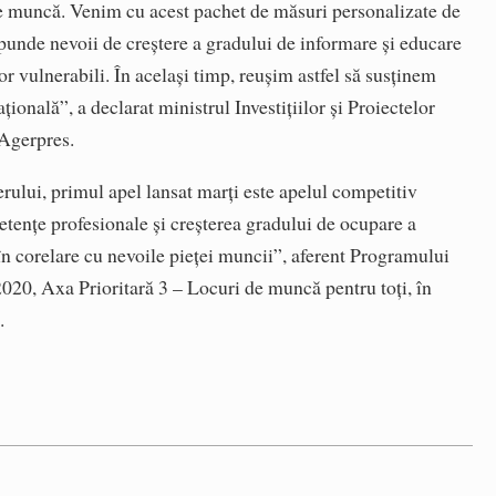
 de muncă. Venim cu acest pachet de măsuri personalizate de
punde nevoii de creştere a gradului de informare şi educare
or vulnerabili. În acelaşi timp, reuşim astfel să susţinem
ională”, a declarat ministrul Investiţiilor şi Proiectelor
 Agerpres.
rului, primul apel lansat marţi este apelul competitiv
tenţe profesionale şi creşterea gradului de ocupare a
în corelare cu nevoile pieţei muncii”, aferent Programului
20, Axa Prioritară 3 – Locuri de muncă pentru toţi, în
.