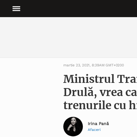
martie 23, 2021, 8:39AM GMT+0200
Ministrul Tra
Drulă, vrea c
trenurile cu 
Irina Pană
Afaceri