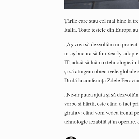
Țările care stau cel mai bine la t
Italia. Toate testele din Europa au
„Aș vrea să dezvoltăm un proiect d
m-aș bucura să fim <early-adopter
IT, adică să luăm o tehnologie în 
și să atingem obiectivele globale 
Drulă la conferința Zilele Ferovia
„Ne-ar putea ajuta și să dezvoltăm 
vorbe și hârtii, este când o faci 
girafa>: când vom vedea trenul p
tehnologie fezabilă și în operare,