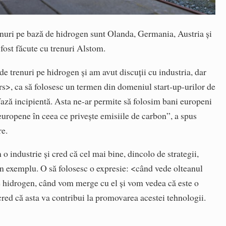
renuri pe bază de hidrogen sunt Olanda, Germania, Austria și
 fost făcute cu trenuri Alstom.
e trenuri pe hidrogen și am avut discuții cu industria, dar
s>, ca să folosesc un termen din domeniul start-up-urilor de
fază incipientă. Asta ne-ar permite să folosim bani europeni
europene în ceea ce privește emisiile de carbon”, a spus
re.
o industrie și cred că cel mai bine, dincolo de strategii,
prin exemplu. O să folosesc o expresie: <când vede olteanul
e hidrogen, când vom merge cu el și vom vedea că este o
 cred că asta va contribui la promovarea acestei tehnologii.