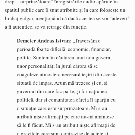
drept „surprinzătoare” înregistrările audio apărute în
spațiul public care îi sunt atribuite și în care folosește un
limbaj vulgar, menționând că dacă acestea se vor ‘adeveri’
a fi autentice, se va retrage din funcție.
Demeter Andras Istvan
: „Traversăm o
perioadă foarte dificilă, economic, financiar,
politic. Suntem în căutarea unui nou guvern,
unor personalități în jurul cărora să se
coaguleze atmosfera necesară ieșirii din aceste
situații de impas. Acum mă trezesc și eu, și
guvernul din care fac parte, și formațiunea
politică, dar și comunitatea căreia îi aparțin cu
o situație care este surprinzătoare. Mi s-au
atribuit niște afirmații pe care nu-mi amintesc
să le fi făcut. Mi s-au atribuit niște afirmații de
o gravitate care sunt contrazise de actele și