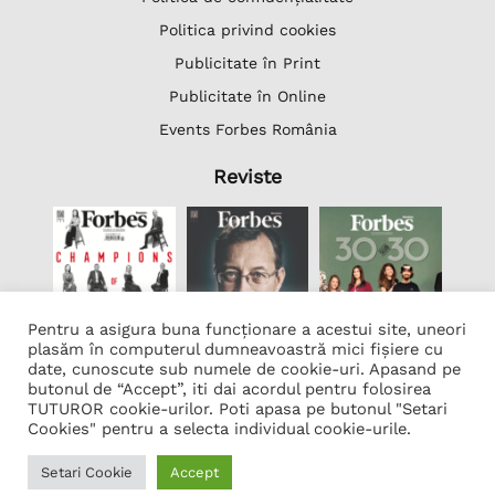
Politica privind cookies
Publicitate în Print
Publicitate în Online
Events Forbes România
Reviste
Pentru a asigura buna funcționare a acestui site, uneori
plasăm în computerul dumneavoastră mici fișiere cu
date, cunoscute sub numele de cookie-uri. Apasand pe
butonul de “Accept”, iti dai acordul pentru folosirea
Lista Firme
TUTUROR cookie-urilor. Poti apasa pe butonul "Setari
Transcription Software Vatis Tech
Cookies" pentru a selecta individual cookie-urile.
Găzduire web
Setari Cookie
Accept