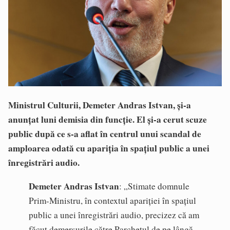
Ministrul Culturii, Demeter Andras Istvan, și-a
anunțat luni demisia din funcție.
El și-a cerut scuze
public după ce s-a aflat în centrul unui scandal de
amploarea odată cu apariția în spațiul public a unei
înregistrări audio.
Demeter Andras Istvan
: „Stimate domnule
Prim-Ministru, în contextul apariției în spațiul
public a unei înregistrări audio, precizez că am
făcut demersurile către Parchetul de pe lângă