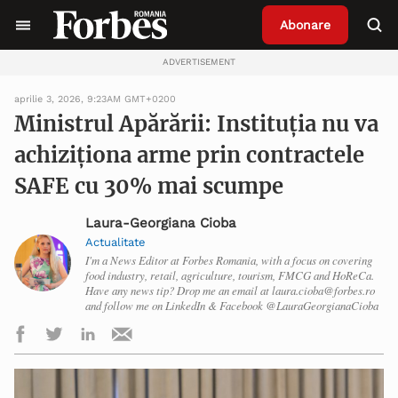
Abonare
ADVERTISEMENT
aprilie 3, 2026, 9:23AM GMT+0200
Ministrul Apărării: Instituția nu va
achiziționa arme prin contractele
SAFE cu 30% mai scumpe
Laura-Georgiana Cioba
Actualitate
I'm a News Editor at Forbes Romania, with a focus on covering
food industry, retail, agriculture, tourism, FMCG and HoReCa.
Have any news tip? Drop me an email at laura.cioba@forbes.ro
and follow me on LinkedIn & Facebook @LauraGeorgianaCioba