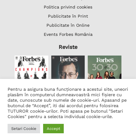
Politica privind cookies
Publicitate în Print
Publicitate în Online
Events Forbes România
Reviste
Pentru a asigura buna funcționare a acestui site, uneori
plasăm în computerul dumneavoastră mici fișiere cu
date, cunoscute sub numele de cookie-uri. Apasand pe
butonul de “Accept”, iti dai acordul pentru folosirea
Lista Firme
TUTUROR cookie-urilor. Poti apasa pe butonul "Setari
Transcription Software Vatis Tech
Cookies" pentru a selecta individual cookie-urile.
Găzduire web
Setari Cookie
Accept