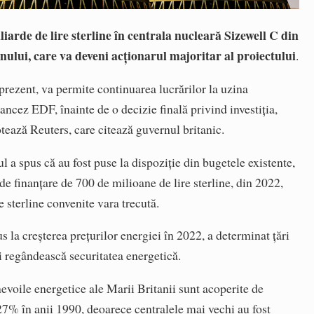
liarde de lire sterline în centrala nucleară Sizewell C din
rnului, care va deveni acţionarul majoritar al proiectului
.
rezent, va permite continuarea lucrărilor la uzina
ancez EDF, înainte de o decizie finală privind investiţia,
notează Reuters, care citează guvernul britanic.
l a spus că au fost puse la dispoziţie din bugetele existente,
de finanţare de 700 de milioane de lire sterline, din 2022,
e sterline convenite vara trecută.
 la creşterea preţurilor energiei în 2022, a determinat ţări
i regândească securitatea energetică.
evoile energetice ale Marii Britanii sunt acoperite de
27% în anii 1990, deoarece centralele mai vechi au fost