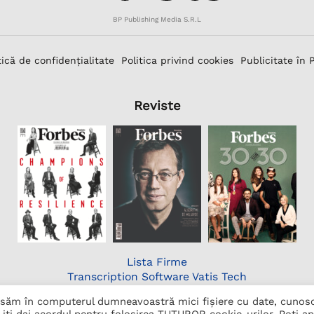
BP Publishing Media S.R.L
tică de confidențialitate
Politica privind cookies
Publicitate în 
Reviste
Lista Firme
Transcription Software Vatis Tech
Găzduire web
lasăm în computerul dumneavoastră mici fișiere cu date, cunos