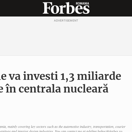
ADVERTISEMENT
 va investi 1,3 miliarde
ne în centrala nucleară
ia, mainly covering key sectors such as the automotive industry, transportation, courier
 furniture and interior design industries. You can contact me at adelina.boboc@forbes.ro.