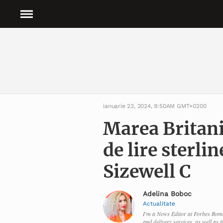
ianuarie 23, 2024, 9:50AM GMT+0200
Marea Britanie
de lire sterli
Sizewell C
Adelina Boboc
Actualitate
I'm a News Editor at Forbes Roman
and delivery services, as well as