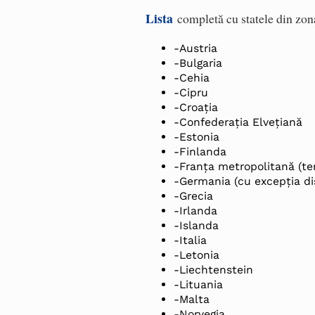
Lista
completă cu statele din zon
-Austria
-Bulgaria
-Cehia
-Cipru
-Croaţia
-Confederaţia Elveţiană
-Estonia
-Finlanda
-Franţa metropolitană (ter
-Germania (cu excepţia dis
-Grecia
-Irlanda
-Islanda
-Italia
-Letonia
-Liechtenstein
-Lituania
-Malta
-Norvegia