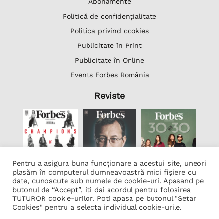
Abonamente
Politică de confidențialitate
Politica privind cookies
Publicitate în Print
Publicitate în Online
Events Forbes România
Reviste
Pentru a asigura buna funcționare a acestui site, uneori
plasăm în computerul dumneavoastră mici fișiere cu
date, cunoscute sub numele de cookie-uri. Apasand pe
butonul de “Accept”, iti dai acordul pentru folosirea
Lista Firme
TUTUROR cookie-urilor. Poti apasa pe butonul "Setari
Transcription Software Vatis Tech
Cookies" pentru a selecta individual cookie-urile.
Găzduire web