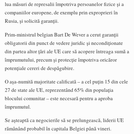
lua măsuri de represalii împotriva persoanelor fizice şi a
companiilor europene, de exemplu prin exproprieri în
Rusia, şi solicită garanţii.
Prim-ministrul belgian Bart De Wever a cerut garanţii
obligatorii din punct de vedere juridic şi necondiţionate
din partea altor ţări ale UE care să acopere întreaga sumă a
împrumutului, precum şi protecţie împotriva oricăror
potenţiale cereri de despăgubire.
O aşa-numită majoritate calificată – a cel puţin 15 din cele
27 de state ale UE, reprezentând 65% din populaţia
blocului comunitar – este necesară pentru a aproba
împrumutul.
Se aşteaptă ca negocierile să se prelungească, liderii UE
rămânând probabil în capitala Belgiei până vineri.