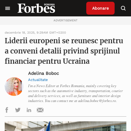
Abonare
ADVERTISEMENT
decembrie 18, 2025, 9:29AM GMT+0200
Liderii europeni se reunesc pentru
a conveni detalii privind sprijinul
financiar pentru Ucraina
Adelina Boboc
Actualitate
I'm a News Editor at Forbes Romania, mainly covering key
sectors such as the automotive industry, transportation, courier
and delivery services, as well as furniture and interior design
industries. You can contact me at adelina.boboc@forbes.ro.