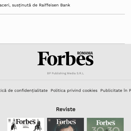
aceri, susținută de Raiffeisen Bank
BP Publishing Media S.R.L
tică de confidențialitate
Politica privind cookies
Publicitate în 
Reviste