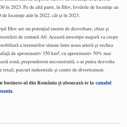
 în 2023. Pe de altă parte, în Ilfov, livrările de locuințe au
de locuințe atât în 2022, cât și în 2023.
ețul Ilfov are un potențial enorm de dezvoltare, chiar și
utostrăzii de centură A0. Această investiție majoră va crește
mobiliară a terenurilor situate între noua arteră și vechea
prafață de aproximativ 350 km², cu aproximativ 50% mai
eastă zonă, preponderent neconstruită, s-ar putea dezvolta
 retail, parcuri industriale și centre de divertisment.
 în business-ul din România și abonează-te la
canalul
omania
.