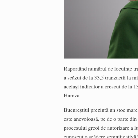
Raportând numărul de locuințe tran
a scăzut de la 33,5 tranzacții la mi
același indicator a crescut de la 1
Hamza.
Bucureștiul prezintă un stoc mare 
este anevoioasă, pe de o parte din 
procesului greoi de autorizare a l
cunoscut o scădere semnificativă î