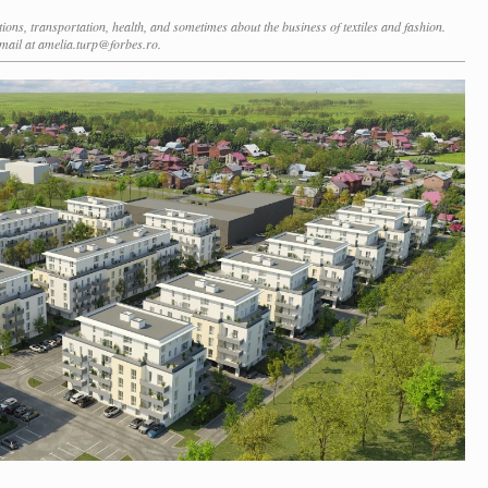
ctions, transportation, health, and sometimes about the business of textiles and fashion.
mail at amelia.turp@forbes.ro.