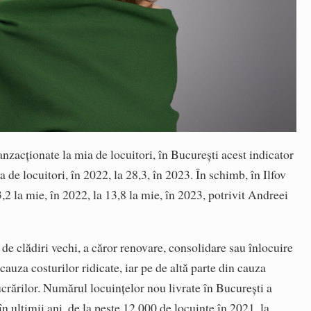
zacționate la mia de locuitori, în București acest indicator
a de locuitori, în 2022, la 28,3, în 2023. În schimb, în Ilfov
3,2 la mie, în 2022, la 13,8 la mie, în 2023, potrivit Andreei
de clădiri vechi, a căror renovare, consolidare sau înlocuire
cauza costurilor ridicate, iar pe de altă parte din cauza
ucrărilor. Numărul locuințelor nou livrate în București a
n ultimii ani, de la peste 12.000 de locuințe în 2021, la