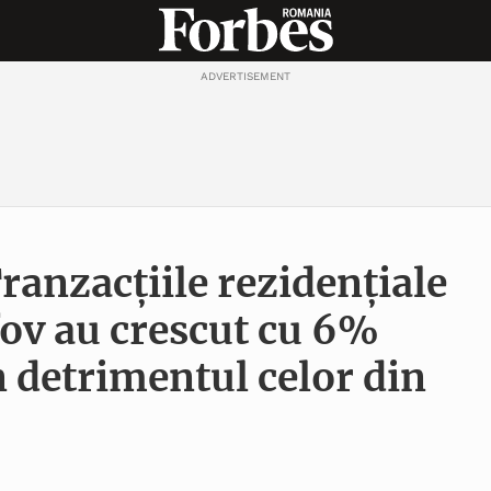
ADVERTISEMENT
ranzacțiile rezidențiale
lfov au crescut cu 6%
n detrimentul celor din