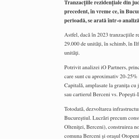
Tranzacțiile rezidențiale din ju
precedent, în vreme ce, în Bucur
perioadă, se arată într-o analiz
Astfel, dacă în 2023 tranzacțiile r
29.000 de unități, în schimb, în Il
unități.
Potrivit analizei iO Partners, prin
care sunt cu aproximativ 20-25% 
Capitală, amplasate la granița cu 
sau cartierul Berceni vs. Popești-
Totodată, dezvoltarea infrastructur
Bucureștiul. Lucrări precum const
Olteniței, Berceni), construirea n
comuna Berceni și orașul Otopeni 