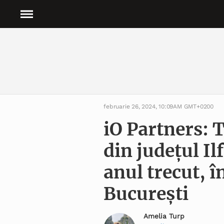
februarie 26, 2024, 10:09AM GMT+0200
iO Partners: T
din județul I
anul trecut, î
București
Amelia Turp