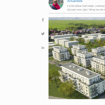
Actualitate
I write about real estate, constru
Got any news tips? Drop me an e