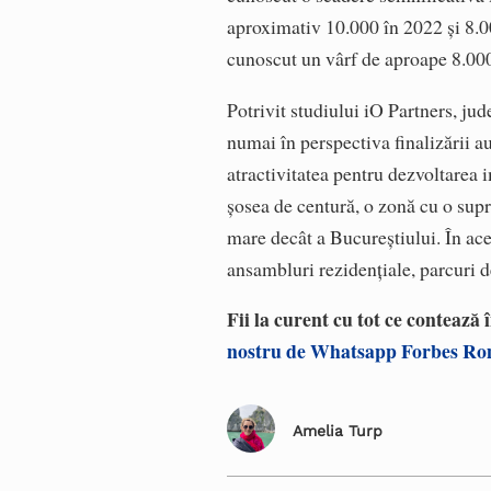
aproximativ 10.000 în 2022 și 8.000
cunoscut un vârf de aproape 8.000 
Potrivit studiului iO Partners, jud
numai în perspectiva finalizării a
atractivitatea pentru dezvoltarea i
șosea de centură, o zonă cu o su
mare decât a Bucureștiului. În ac
ansambluri rezidențiale, parcuri de
Fii la curent cu tot ce contează
nostru de Whatsapp Forbes R
Amelia Turp