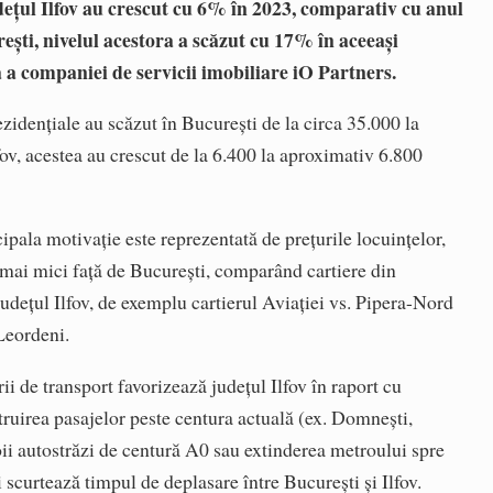
dețul Ilfov au crescut cu 6% în 2023, comparativ cu anul
ești, nivelul acestora a scăzut cu 17% în aceeași
ă a companiei de servicii imobiliare iO Partners.
ezidențiale au scăzut în București de la circa 35.000 la
fov, acestea au crescut de la 6.400 la aproximativ 6.800
cipala motivație este reprezentată de prețurile locuințelor,
mai mici față de București, comparând cartiere din
județul Ilfov, de exemplu cartierul Aviației vs. Pipera-Nord
Leordeni.
ii de transport favorizează județul Ilfov în raport cu
ruirea pasajelor peste centura actuală (ex. Domnești,
oii autostrăzi de centură A0 sau extinderea metroului spre
scurtează timpul de deplasare între București și Ilfov.