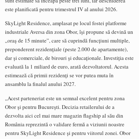
sunt estimate să înceapă peste trei luni, iar deschiderea
este planificată pentru trimestrul IV al anului 2026.
SkyLight Residence, amplasat pe locul fostei platforme
industriale Aversa din zona Obor, își propune să devină un
„oraș de 15 minute”, care să cuprindă funcțiuni multiple,
preponderent rezidențiale (peste 2.000 de apartamente),
dar și comerciale, de birouri și educaționale. Investiția este
evaluată la 1 miliard de euro, arată dezvoltatorul. Acesta
estimează că primii rezidenți se vor putea muta în
ansamblu la finalul anului 2027.
„Acest parteneriat este un semnal excelent pentru zona
Obor și pentru București. Decizia retailerului de a
dezvolta aici cel mai mare magazin flagship al său din
România reprezintă o validare fermă a viziunii noastre
pentru SkyLight Residence și pentru viitorul zonei. Obor