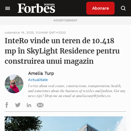
Abonare
ADVERTISEMENT
noiembrie 14, 2025, 11:04AM GMT+0200
InteRo vinde un teren de 10.418
mp în SkyLight Residence pentru
construirea unui magazin
Amelia Turp
Actualitate
I write about real estate, constructions, transportation, health,
and sometimes about the business of textiles and fashion. Got any
news tips? Drop me an email at amelia.turp@forbes.ro.