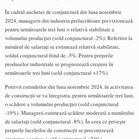
În cadrul anchetei de conjunctură din luna noiembrie
2024, managerii din industria prelucrătoare previzionează
pentru următoarele trei luni o relativă stabilitate a
volumului producţiei (sold conjunctural -2%). Referitor la
numărul de salariaţi se estimează relativă stabilitate,
soldul conjunctural fiind de -5%. Pentru preţurile
produselor industriale se prognozează creştere în
următoarele trei luni (sold conjunctural +17%).
Potrivit estimărilor din luna noiembrie 2024, în activitatea
de construcţii se va înregistra, pentru următoarele trei luni,
o scădere a volumului producţiei (sold conjunctural
-19%). Managerii estimează scădere moderată a numărului
de salariaţi (sold conjunctural -8%). În ceea ce priveşte
preţurile lucrărilor de construcţii se preconizează
creşterea acestora (sold conjunctural +23%).