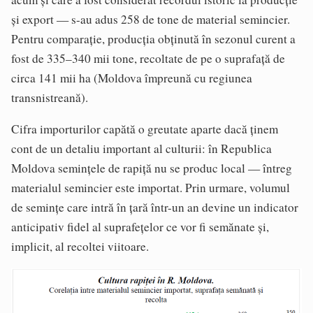
și export — s-au adus 258 de tone de material semincier.
Pentru comparație, producția obținută în sezonul curent a
fost de 335–340 mii tone, recoltate de pe o suprafață de
circa 141 mii ha (Moldova împreună cu regiunea
transnistreană).
Cifra importurilor capătă o greutate aparte dacă ținem
cont de un detaliu important al culturii: în Republica
Moldova semințele de rapiță nu se produc local — întreg
materialul semincier este importat. Prin urmare, volumul
de semințe care intră în țară într-un an devine un indicator
anticipativ fidel al suprafețelor ce vor fi semănate și,
implicit, al recoltei viitoare.