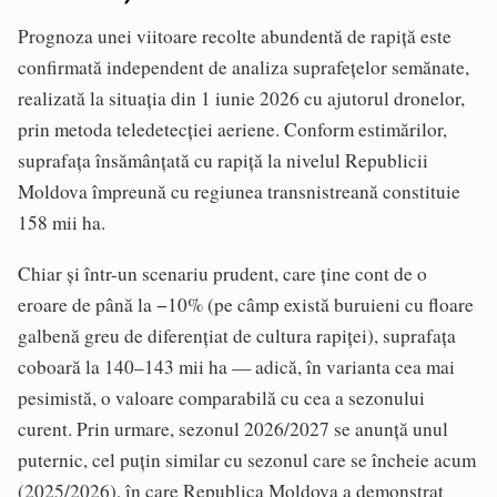
Prognoza unei viitoare recolte abundentă de rapiță este
confirmată independent de analiza suprafețelor semănate,
realizată la situația din 1 iunie 2026 cu ajutorul dronelor,
prin metoda teledetecției aeriene. Conform estimărilor,
suprafața însămânțată cu rapiță la nivelul Republicii
Moldova împreună cu regiunea transnistreană constituie
158 mii ha.
Chiar și într-un scenariu prudent, care ține cont de o
eroare de până la −10% (pe câmp există buruieni cu floare
galbenă greu de diferențiat de cultura rapiței), suprafața
coboară la 140–143 mii ha — adică, în varianta cea mai
pesimistă, o valoare comparabilă cu cea a sezonului
curent. Prin urmare, sezonul 2026/2027 se anunță unul
puternic, cel puțin similar cu sezonul care se încheie acum
(2025/2026), în care Republica Moldova a demonstrat