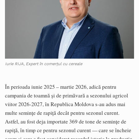
Iurie RIJA, Expert în comerțul cu cereale
În perioada iunie 2025 – martie 2026, adică pentru
campania de toamnă și de primăvară a sezonului agricol
viitor 2026-2027, în Republica Moldova s-au adus mai
multe semințe de rapiță decât pentru sezonul curent.
Astfel, au fost deja importate 369 de tone de semințe de
rapiță, în timp ce pentru sezonul curent — care se încheie
acum și care a fost considerat recordul istoric la producție