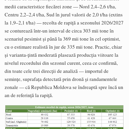
medii caracteristice fiecărei zone — Nord 2,4–2,6 t/ha,
Centru 2,2–2,4 t/ha, Sud în jurul valorii de 2,0 t/ha (extins
la 1,9–2,1 t/ha) — recolta de rapiță a sezonului 2026/2027
se conturează într-un interval de circa 303 mii tone în
scenariul pesimist și până la 369 mii tone în cel optimist,
cu o estimare realistă în jur de 335 mii tone. Practic, chiar
și varianta-țintă moderată plasează producția viitoare la
nivelul recordului din sezonul curent, ceea ce confirmă,
din toate cele trei direcții de analiză — importul de
semințe, suprafața detectată prin dronă și randamentele
zonale — că Republica Moldova se îndreaptă spre încă un
an de referință la rapiță.