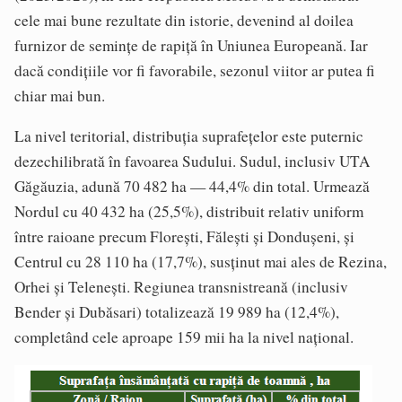
cele mai bune rezultate din istorie, devenind al doilea
furnizor de semințe de rapiță în Uniunea Europeană. Iar
dacă condițiile vor fi favorabile, sezonul viitor ar putea fi
chiar mai bun.
La nivel teritorial, distribuția suprafețelor este puternic
dezechilibrată în favoarea Sudului. Sudul, inclusiv UTA
Găgăuzia, adună 70 482 ha — 44,4% din total. Urmează
Nordul cu 40 432 ha (25,5%), distribuit relativ uniform
între raioane precum Florești, Fălești și Dondușeni, și
Centrul cu 28 110 ha (17,7%), susținut mai ales de Rezina,
Orhei și Telenești. Regiunea transnistreană (inclusiv
Bender și Dubăsari) totalizează 19 989 ha (12,4%),
completând cele aproape 159 mii ha la nivel național.