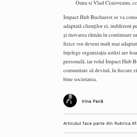
Oana si Vlad Craioveanu, c
Impact Hub Bucharest se va consol
adaptată clienților ei, indiferent 
și inovarea rămân în continuare un 
fizice vor deveni mult mai adaptat
înțelege organizația astăzi are foa
personală, iar rolul Impact Hub Buc
comunitate să devină, în fiecare zi
bine societatea.
Irina Pană
Articolul face parte din Rubrica Af