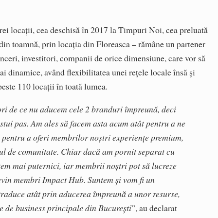
ei locații, cea deschisă în 2017 la Timpuri Noi, cea preluată
 din toamnă, prin locația din Floreasca – rămâne un partener
anceri, investitori, companii de orice dimensiune, care vor să
i dinamice, având flexibilitatea unei rețele locale însă și
peste 110 locații în toată lumea.
 ori de ce nu aducem cele 2 branduri împreună, deci
stui pas. Am ales să facem asta acum atât pentru a ne
 și pentru a oferi membrilor noștri experiențe premium,
tul de comunitate. Chiar dacă am pornit separat cu
em mai puternici, iar membrii noștri pot să lucreze
devin membri Impact Hub. Suntem și vom fi un
 traduce atât prin aducerea împreună a unor resurse,
re de business principale din București
”, au declarat