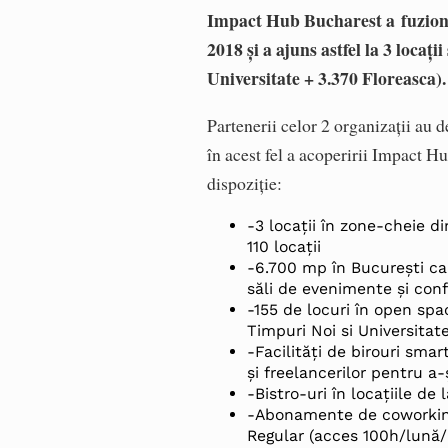
Impact Hub Bucharest a
fuziona
2018 și a ajuns astfel la 3 loca
Universitate + 3.370 Floreasca)
Partenerii celor 2 organizații au 
în acest fel a acoperirii Impact 
dispoziție:
-3 locații în zone-cheie d
110 locații
-6.700 mp în București car
săli de evenimente și conf
-155 de locuri în open spa
Timpuri Noi si Universitat
-Facilități de birouri smar
și freelancerilor pentru a-
-Bistro-uri în locațiile de
-Abonamente de coworking
Regular (acces 100h/lună/