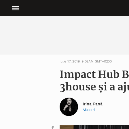
iulie 17, 2019, 9:03AM GMT+0200
Impact Hub Bu
3house și a aj
Irina Pană
Afaceri