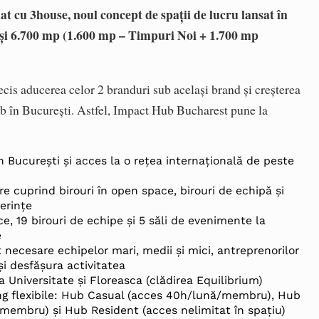
t cu 3house, noul concept de spații de lucru lansat în
ții și 6.700 mp (1.600 mp – Timpuri Noi + 1.700 mp
.
decis aducerea celor 2 branduri sub același brand și creșterea
Hub în București. Astfel, Impact Hub Bucharest pune la
in București și acces la o rețea internațională de peste
e cuprind birouri în open space, birouri de echipă și
erințe
ce, 19 birouri de echipe și 5 săli de evenimente la
e
t necesare echipelor mari, medii și mici, antreprenorilor
și desfășura activitatea
 la Universitate și Floreasca (clădirea Equilibrium)
 flexibile: Hub Casual (acces 40h/lună/membru), Hub
membru) și Hub Resident (acces nelimitat în spațiu)