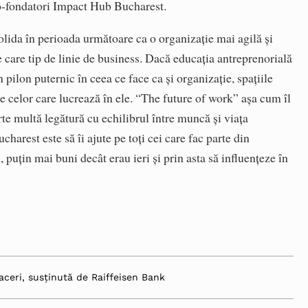
o-fondatori Impact Hub Bucharest.
ida în perioada următoare ca o organizație mai agilă și
pe care tip de linie de business. Dacă educația antreprenorială
pilon puternic în ceea ce face ca și organizație, spațiile
e celor care lucrează în ele. “The future of work” așa cum îl
rte multă legătură cu echilibrul între muncă și viața
harest este să îi ajute pe toți cei care fac parte din
, puțin mai buni decât erau ieri și prin asta să influențeze în
aceri, susținută de Raiffeisen Bank