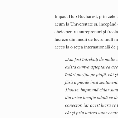
Impact Hub Bucharest, prin cele tr
acum la Universitate și, începând
cheie pentru antreprenori și freel
lucreze din medii de lucru mult ma
acces la o rețea internațională de 
„
Am fost întrebați de multe
exista cumva așteptarea ace
întări poziția pe piață, cât
fără a pierde însă sentimen
3house, împreună chiar sunt
din orice locație odată ce 
conector, iar acest lucru se
cât și prin unirea unor cent