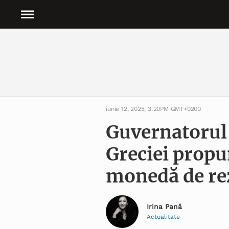
iunie 12, 2025, 3:20PM GMT+0200
Guvernatorul 
Greciei propu
monedă de re
Irina Pană
Actualitate