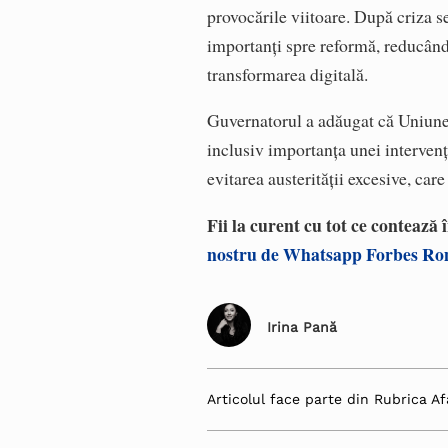
provocările viitoare. După criza s
importanți spre reformă, reducând 
transformarea digitală.
Guvernatorul a adăugat că Uniunea
inclusiv importanța unei intervenț
evitarea austerității excesive, care
Fii la curent cu tot ce contează
nostru de Whatsapp Forbes R
Irina Pană
Articolul face parte din Rubrica Af