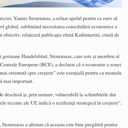
eciei, Yannis Stournaras, a reluat apelul pentru ca euro să
el global, subliniind necesitatea consolidării economice a
i obiectiv, relatează publicația elenă Kathimerini, citată de
iei germane Handelsblatt, Stournaras, care este și membru al
i Centrale Europene (BCE), a declarat că o economie a zonei
 mai orientată spre creștere” este esențială pentru ca moneda
al mai important.
 deschisă și, prin urmare, vulnerabilă la schimbările din
ele recente ale UE indică o reziliență strategică în creștere”,
 Stournaras a afirmat că aceasta este bine pregătită pentru