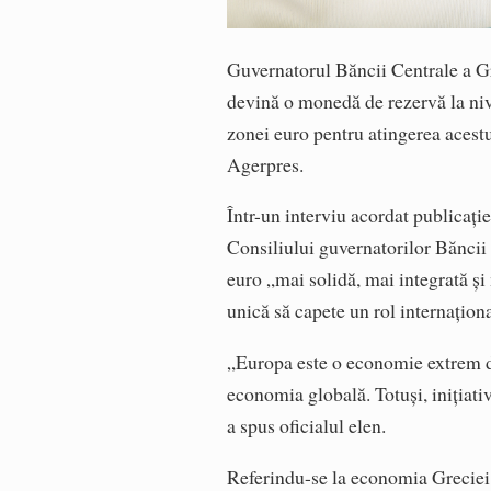
Guvernatorul Băncii Centrale a Gr
devină o monedă de rezervă la niv
zonei euro pentru atingerea acestu
Agerpres.
Într-un interviu acordat publicaț
Consiliului guvernatorilor Bănci
euro „mai solidă, mai integrată și
unică să capete un rol internațion
„Europa este o economie extrem de
economia globală. Totuși, inițiativ
a spus oficialul elen.
Referindu-se la economia Greciei,