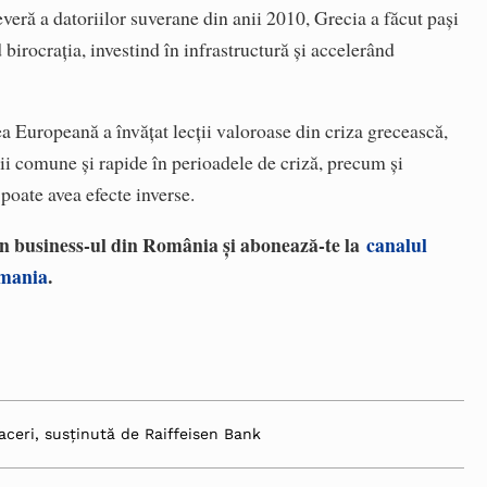
everă a datoriilor suverane din anii 2010, Grecia a făcut pași
birocrația, investind în infrastructură și accelerând
 Europeană a învățat lecții valoroase din criza grecească,
ii comune și rapide în perioadele de criză, precum și
 poate avea efecte inverse.
 în business-ul din România și abonează-te la
canalul
omania
.
aceri, susținută de Raiffeisen Bank