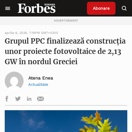
Abonare
ADVERTISEMENT
aprilie 6, 2026, 7:19PM GMT+0200
Grupul PPC finalizează construcția
unor proiecte fotovoltaice de 2,13
GW în nordul Greciei
Atena Enea
Actualitate