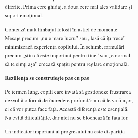
diferite. Prima cere ghidaj, a doua cere mai ales validare și
suport emoțional.
Contează mult limbajul folosit în astfel de momente.
Mesaje precum „nu e mare lucru” sau „lasă că îți trece”
minimizează experiența copilului. În schimb, formulări
precum „știu că este important pentru tine” sau „e normal
să te simți așa” creează spațiu pentru reglare emoțională.
Reziliența se construiește pas cu pas
Pe termen lung, copiii care învață să gestioneze frustrarea
dezvoltă o formă de încredere profundă: nu că le va fi ușor,
ci că vor putea face față. Această diferență este esențială.
Nu evită dificultățile, dar nici nu se blochează în fața lor.
Un indicator important al progresului nu este dispariția