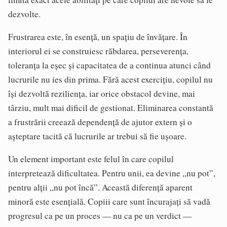
dezvolte.
Frustrarea este, în esență, un spațiu de învățare. În
interiorul ei se construiesc răbdarea, perseverența,
toleranța la eșec și capacitatea de a continua atunci când
lucrurile nu ies din prima. Fără acest exercițiu, copilul nu
își dezvoltă reziliența, iar orice obstacol devine, mai
târziu, mult mai dificil de gestionat. Eliminarea constantă
a frustrării creează dependență de ajutor extern și o
așteptare tacită că lucrurile ar trebui să fie ușoare.
Un element important este felul în care copilul
interpretează dificultatea. Pentru unii, ea devine „nu pot”,
pentru alții „nu pot încă”. Această diferență aparent
minoră este esențială. Copiii care sunt încurajați să vadă
progresul ca pe un proces — nu ca pe un verdict —