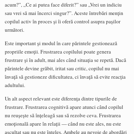
acum?”, „Ce ai putea face diferit?” sau „Vrei un indiciu
sau vrei să mai încerci singur?”. Aceste întrebări mențin
copilul activ în proces și îi oferă control asupra pașilor
următori.
Este important și modul în care părintele gestionează
propriile emoții. Frustrarea copilului poate genera
frustrare și în adult, mai ales când situația se repetă. Dacă
părintele devine grăbit, iritat sau critic, copilul nu mai
învață să gestioneze dificultatea, ci învață să evite reacția
adultului.
Un alt aspect relevant este diferența dintre tipurile de
frustrare. Frustrarea cognitivă apare atunci când copilul
nu reușește să înțeleagă sau să rezolve ceva. Frustrarea
emoțională apare în relații — când nu este ales, nu este
ascultat sau nu este înțeles. Ambele au nevoie de abordări