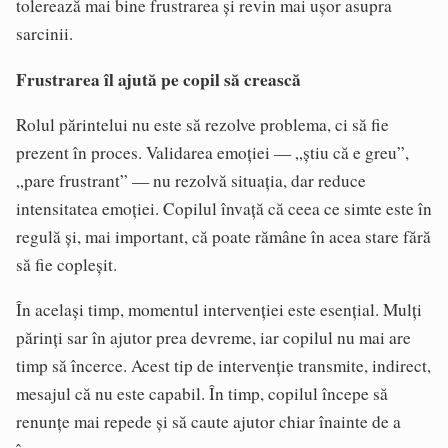
tolerează mai bine frustrarea și revin mai ușor asupra
sarcinii.
Frustrarea îl ajută pe copil să crească
Rolul părintelui nu este să rezolve problema, ci să fie
prezent în proces. Validarea emoției — „știu că e greu”,
„pare frustrant” — nu rezolvă situația, dar reduce
intensitatea emoției. Copilul învață că ceea ce simte este în
regulă și, mai important, că poate rămâne în acea stare fără
să fie copleșit.
În același timp, momentul intervenției este esențial. Mulți
părinți sar în ajutor prea devreme, iar copilul nu mai are
timp să încerce. Acest tip de intervenție transmite, indirect,
mesajul că nu este capabil. În timp, copilul începe să
renunțe mai repede și să caute ajutor chiar înainte de a