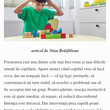
articol de Nina Brătfălean
Frustrarea este una dintre cele mai frecvente și mai dificile
emoții în copilărie. Apare atunci când copilul vrea să facă
ceva, dar nu reușește încă — să își lege șireturile, să
construiască un turn stabil, să rezolve o problemă sau să
fie acceptat într-un grup. Pentru părinte, reacția instinctivă
este să ajute imediat, să repare, să reducă disconfortul.
Intenția este firească. Dar intervenția prea rapidă poate
limita exact acele abilități pe care copilul are nevoie să le