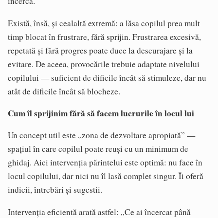
încerca.
Există, însă, și cealaltă extremă: a lăsa copilul prea mult
timp blocat în frustrare, fără sprijin. Frustrarea excesivă,
repetată și fără progres poate duce la descurajare și la
evitare. De aceea, provocările trebuie adaptate nivelului
copilului — suficient de dificile încât să stimuleze, dar nu
atât de dificile încât să blocheze.
Cum îl sprijinim fără să facem lucrurile în locul lui
Un concept util este „zona de dezvoltare apropiată” —
spațiul în care copilul poate reuși cu un minimum de
ghidaj. Aici intervenția părintelui este optimă: nu face în
locul copilului, dar nici nu îl lasă complet singur. Îi oferă
indicii, întrebări și sugestii.
Intervenția eficientă arată astfel: „Ce ai încercat până