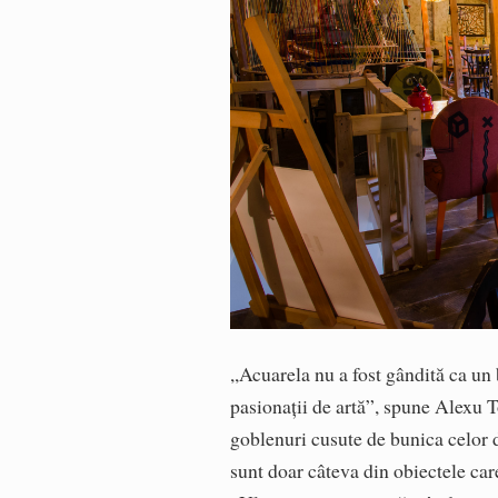
,,Acuarela nu a fost gândită ca un b
pasionații de artă”, spune Alexu To
goblenuri cusute de bunica celor do
sunt doar câteva din obiectele car