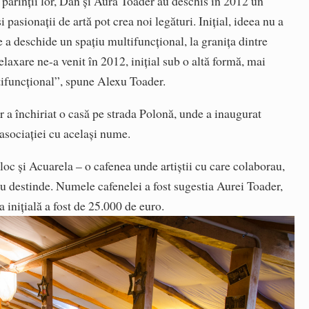
 părinții lor, Dan și Aura Toader au deschis în 2012 un
și pasionații de artă pot crea noi legături. Inițial, ideea nu a
e a deschide un spațiu multifuncțional, la granița dintre
elaxare ne-a venit în 2012, inițial sub o altă formă, mai
tifuncțional”, spune Alexu Toader.
 a închiriat o casă pe strada Polonă, unde a inaugurat
asociației cu același nume.
 loc și Acuarela – o cafenea unde artiștii cu care colaborau,
eau destinde. Numele cafenelei a fost sugestia Aurei Toader,
a inițială a fost de 25.000 de euro.