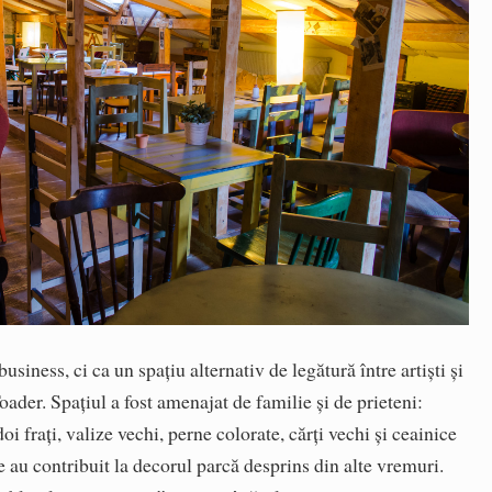
usiness, ci ca un spațiu alternativ de legătură între artiști și
ader. Spațiul a fost amenajat de familie și de prieteni:
i frați, valize vechi, perne colorate, cărți vechi și ceainice
e au contribuit la decorul parcă desprins din alte vremuri.