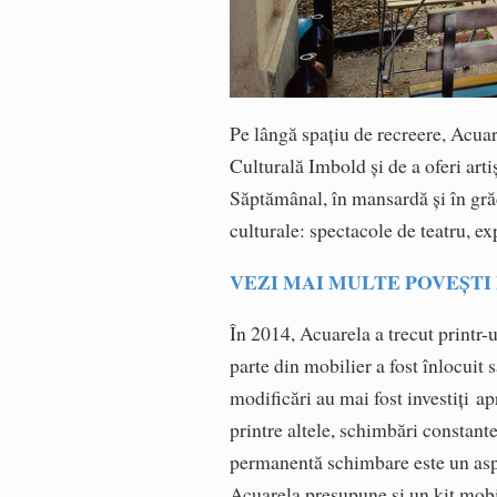
Pe lângă spațiu de recreere, Acuar
Culturală Imbold și de a oferi arti
Săptămânal, în mansardă și în gr
culturale: spectacole de teatru, exp
VEZI MAI MULTE POVEȘTI
În 2014, Acuarela a trecut printr-
parte din mobilier a fost înlocuit 
modificări au mai fost investiți 
printre altele, schimbări constant
permanentă schimbare este un aspe
Acuarela presupune și un kit mob