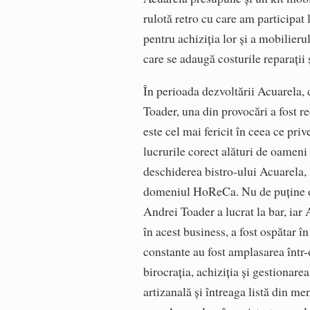
rulotă retro cu care am participat
pentru achiziția lor și a mobilier
care se adaugă costurile reparații
În perioada dezvoltării Acuarela, d
Toader, una din provocări a fost 
este cel mai fericit în ceea ce pri
lucrurile corect alături de oamen
deschiderea bistro-ului Acuarela, s
domeniul HoReCa. Nu de puține ori
Andrei Toader a lucrat la bar, ia
în acest business, a fost ospătar în
constante au fost amplasarea într-o
birocrația, achiziția și gestionare
artizanală și întreaga listă din m