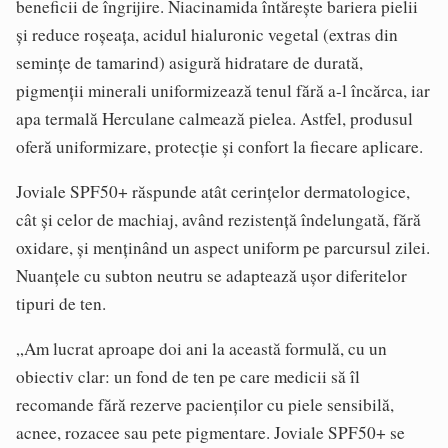
beneficii de îngrijire. Niacinamida întărește bariera pielii
și reduce roșeața, acidul hialuronic vegetal (extras din
semințe de tamarind) asigură hidratare de durată,
pigmenții minerali uniformizează tenul fără a-l încărca, iar
apa termală Herculane calmează pielea. Astfel, produsul
oferă uniformizare, protecție și confort la fiecare aplicare.
Joviale SPF50+ răspunde atât cerințelor dermatologice,
cât și celor de machiaj, având rezistență îndelungată, fără
oxidare, și menținând un aspect uniform pe parcursul zilei.
Nuanțele cu subton neutru se adaptează ușor diferitelor
tipuri de ten.
„Am lucrat aproape doi ani la această formulă, cu un
obiectiv clar: un fond de ten pe care medicii să îl
recomande fără rezerve pacienților cu piele sensibilă,
acnee, rozacee sau pete pigmentare. Joviale SPF50+ se