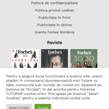
Politică de confidențialitate
Politica privind cookies
Publicitate în Print
Publicitate în Online
Events Forbes România
Reviste
Pentru a asigura buna funcționare a acestui site, uneori
plasăm în computerul dumneavoastră mici fișiere cu
date, cunoscute sub numele de cookie-uri. Apasand pe
butonul de “Accept”, iti dai acordul pentru folosirea
Lista Firme
TUTUROR cookie-urilor. Poti apasa pe butonul "Setari
Transcription Software Vatis Tech
Cookies" pentru a selecta individual cookie-urile.
Găzduire web
Setari Cookie
Accept