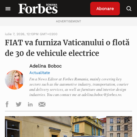
Abonare
ADVERTISEMENT
iulie 7, 2026, 12:13PM GMT+0200
FIAT va furniza Vaticanului o flotă
de 30 de vehicule electrice
Adelina Boboc
Actualitate
I'm a News Editor at Forbes Romania, mainly covering key
sectors such as the automotive industry, transportation, courier
and delivery services, as well as furniture and interior design
industries. You can contact me at adelina.boboc@forbes.ro.