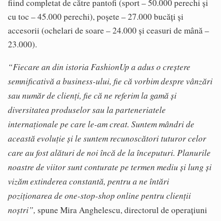
fiind completat de către pantofi (sport – 50.000 perechi și
cu toc – 45.000 perechi), poșete – 27.000 bucăți și
accesorii (ochelari de soare – 24.000 și ceasuri de mână –
23.000).
“Fiecare an din istoria FashionUp a adus o creștere
semnificativă a business-ului, fie că vorbim despre vânzări
sau număr de clienți, fie că ne referim la gamă și
diversitatea produselor sau la parteneriatele
internaționale pe care le-am creat. Suntem mândri de
această evoluție și le suntem recunoscători tuturor celor
care au fost alături de noi încă de la începuturi. Planurile
noastre de viitor sunt conturate pe termen mediu și lung și
vizăm extinderea constantă, pentru a ne întări
poziționarea de one-stop-shop online pentru clienții
noștri”,
spune Mira Anghelescu, directorul de operațiuni