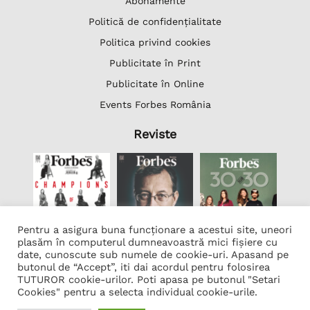
Abonamente
Politică de confidențialitate
Politica privind cookies
Publicitate în Print
Publicitate în Online
Events Forbes România
Reviste
Pentru a asigura buna funcționare a acestui site, uneori
plasăm în computerul dumneavoastră mici fișiere cu
date, cunoscute sub numele de cookie-uri. Apasand pe
butonul de “Accept”, iti dai acordul pentru folosirea
Lista Firme
TUTUROR cookie-urilor. Poti apasa pe butonul "Setari
Transcription Software Vatis Tech
Cookies" pentru a selecta individual cookie-urile.
Găzduire web