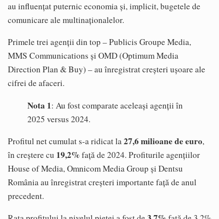
au influențat puternic economia și, implicit, bugetele de
comunicare ale multinaționalelor.
Primele trei agenții din top – Publicis Groupe Media,
MMS Communications și OMD (Optimum Media
Direction Plan & Buy) – au înregistrat creșteri ușoare ale
cifrei de afaceri.
Nota 1
: Au fost comparate aceleași agenții în
2025 versus 2024.
27,6 milioane de euro
Profitul net cumulat s-a ridicat la
,
19,2%
în creștere cu
față de 2024. Profiturile agențiilor
House of Media, Omnicom Media Group și Dentsu
România au înregistrat creșteri importante față de anul
precedent.
3,7%
Rata profitului la nivelul pieței a fost de
față de 3,2%