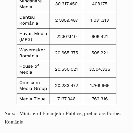
Mindshare
30.317.450
408.175
Media
Dentsu
27.809.487
1.031.313
România
Havas Media
22.107.140
609.421
(MPG)
Wavemaker
20.665.375
508.221
România
House of
20.650.021
3.504.336
Media
Omnicom
20.233.472
1.769.666
Media Group
Media Tique
7.137.046
762.316
Sursa: Ministerul Finanțelor Publice, prelucrare Forbes
România