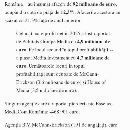
92 milioane de euro
România – au însumat afaceri de
,
12,3%
ocupând o cotă de piață de
. Afacerile acestora au
scăzut cu 21,3% față de anul anterior.
Cel mai mare profit net în 2025 a fost raportat
4,9 milioane de
de Publicis Groupe Media cu
euro
. Pe locul secund în topul profitabilității s-
4,7 milioane de
a plasat Media Investment cu
euro
. Următoarele locuri în topul
profitabilității sunt ocupate de McCann-
Erickson (3,6 milioane de euro) și House of
Media (3,5 milioane de euro).
Singura agenție care a raportat pierderi este Essence
MediaCom România: -468.901 euro.
Agenția B.V. McCann-Erickson (191 de angajați), care