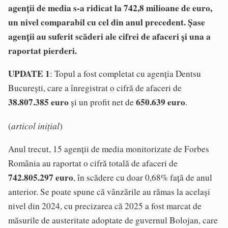
agenții de media s-a ridicat la 742,8 milioane de euro,
un nivel comparabil cu cel din anul precedent.
Șase
agenții au suferit scăderi ale cifrei de afaceri și una a
raportat pierderi.
UPDATE 1
: Topul a fost completat cu agenția Dentsu
București, care a înregistrat o cifră de afaceri de
38.807.385 euro
650.639 euro
și un profit net de
.
articol inițial
(
)
Anul trecut, 15 agenții de media monitorizate de Forbes
România au raportat o cifră totală de afaceri de
742.805.297 euro
, în scădere cu doar 0,68% față de anul
anterior. Se poate spune că vânzările au rămas la același
nivel din 2024, cu precizarea că 2025 a fost marcat de
măsurile de austeritate adoptate de guvernul Bolojan, care