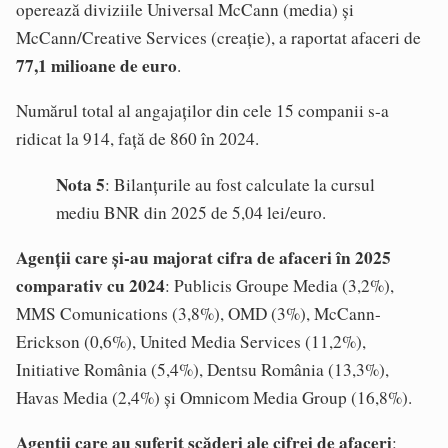
operează diviziile Universal McCann (media) și
McCann/Creative Services (creație), a raportat afaceri de
77,1 milioane de euro
.
Numărul total al angajaților din cele 15 companii s-a
ridicat la 914, față de 860 în 2024.
Nota 5
: Bilanțurile au fost calculate la cursul
mediu BNR din 2025 de 5,04 lei/euro.
Agenții care și-au majorat cifra de afaceri în 2025
comparativ cu 2024
: Publicis Groupe Media (3,2%),
MMS Comunications (3,8%), OMD (3%), McCann-
Erickson (0,6%), United Media Services (11,2%),
Initiative România (5,4%), Dentsu România (13,3%),
Havas Media (2,4%) și Omnicom Media Group (16,8%).
Agenții care au suferit scăderi ale cifrei de afaceri
: