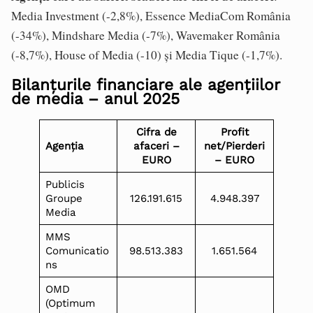
Media Investment (-2,8%), Essence MediaCom România
(-34%), Mindshare Media (-7%), Wavemaker România
(-8,7%), House of Media (-10) și Media Tique (-1,7%).
Bilanțurile financiare ale agențiilor
de media – anul 2025
Cifra de
Profit
Agenția
afaceri –
net/Pierderi
EURO
– EURO
Publicis
Groupe
126.191.615
4.948.397
Media
MMS
Comunicatio
98.513.383
1.651.564
ns
OMD
(Optimum