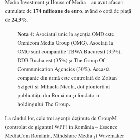
Media Investment și House of Media – au avut afaceri
174 milioane de euro
cumulate de
, având o cotă de piață
24,3%
de
.
Nota 4
: Asociatul unic la agenția OMD este
Omnicom Media Group (OMG). Asociați la
OMG sunt companiile TBWA București (35%),
DDB Bucharest (35%) și The Group Of
Communication Agencies (30%). Această
companie din urmă este controlată de Zoltan
Szigeti și Mihaela Nicola, doi pionierii ai
publicității din România și fondatorii
holdingului The Group.
La rândul lor, cele trei agenții deținute de GroupM
(controlat de gigantul WPP) în România – Essence
MediaCom România, Mindshare Media și Wavemaker