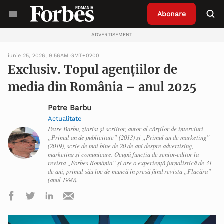
Abonare
ADVERTISEMENT
iunie 25, 2026, 9:56AM GMT+0200
Exclusiv. Topul agențiilor de
media din România – anul 2025
Petre Barbu
Actualitate
Petre Barbu, ziarist și scriitor, autor al cărților de interviuri
„Primul an de publicitate” (2013) și „Primul an de marketing”
(2019), scrie de mai bine de 20 de ani despre advertising,
marketing și comunicare. Ocupă funcția de senior-editor la
revista „Forbes România” și are o experiență jurnalistică de 31
de ani, primul său loc de muncă în presă fiind revista „Flacăra”
(anul 1990).