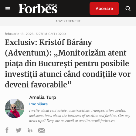
Abonare
ADVERTISEMENT
februarie 18, 2026, 5:27PM GMT+0200
Exclusiv: Kristóf Bárány
(Adventum): „Monitorizăm atent
piața din București pentru posibile
investiții atunci când condițiile vor
deveni favorabile”
Amelia Turp
Imobiliare
I write about real estate, constructions, transportation, health,
and sometimes about the business of textiles and fashion. Got any
news tips? Drop me an email at amelia.turp@forbes.ro.