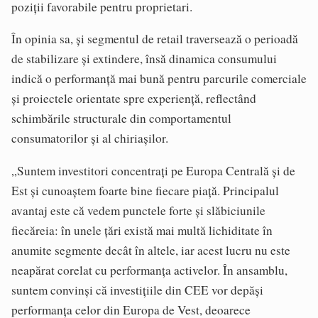
poziții favorabile pentru proprietari.
În opinia sa, și segmentul de retail traversează o perioadă
de stabilizare și extindere, însă dinamica consumului
indică o performanță mai bună pentru parcurile comerciale
și proiectele orientate spre experiență, reflectând
schimbările structurale din comportamentul
consumatorilor și al chiriașilor.
„Suntem investitori concentrați pe Europa Centrală și de
Est și cunoaștem foarte bine fiecare piață. Principalul
avantaj este că vedem punctele forte și slăbiciunile
fiecăreia: în unele țări există mai multă lichiditate în
anumite segmente decât în altele, iar acest lucru nu este
neapărat corelat cu performanța activelor. În ansamblu,
suntem convinși că investițiile din CEE vor depăși
performanța celor din Europa de Vest, deoarece