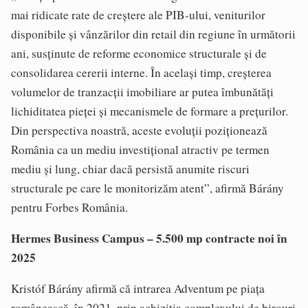
mai ridicate rate de creștere ale PIB-ului, veniturilor
disponibile și vânzărilor din retail din regiune în următorii
ani, susținute de reforme economice structurale și de
consolidarea cererii interne. În același timp, creșterea
volumelor de tranzacții imobiliare ar putea îmbunătăți
lichiditatea pieței și mecanismele de formare a prețurilor.
Din perspectiva noastră, aceste evoluții poziționează
România ca un mediu investițional atractiv pe termen
mediu și lung, chiar dacă persistă anumite riscuri
structurale pe care le monitorizăm atent”, afirmă Bárány
pentru Forbes România.
Hermes Business Campus – 5.500 mp contracte noi în
2025
Kristóf Bárány afirmă că intrarea Adventum pe piața
românească, în 2021, prin achiziția complexului de birouri