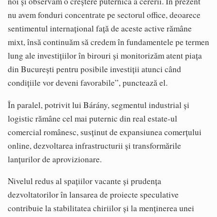
noi și observăm o creștere puternică a cererii. În prezent
nu avem fonduri concentrate pe sectorul office, deoarece
sentimentul internațional față de aceste active rămâne
mixt, însă continuăm să credem în fundamentele pe termen
lung ale investițiilor în birouri și monitorizăm atent piața
din București pentru posibile investiții atunci când
condițiile vor deveni favorabile”, punctează el.
În paralel, potrivit lui Bárány, segmentul industrial și
logistic rămâne cel mai puternic din real estate-ul
comercial românesc, susținut de expansiunea comerțului
online, dezvoltarea infrastructurii și transformările
lanțurilor de aprovizionare.
Nivelul redus al spațiilor vacante și prudența
dezvoltatorilor în lansarea de proiecte speculative
contribuie la stabilitatea chiriilor și la menținerea unei