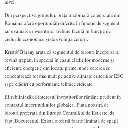
nivel.
Din perspectiva grupului, piața imobiliară comercială din
România oferă oportunități diferite în funcție de segment,
iar evaluarea investițiilor trebuie făcută în funcție de
ciclurile economice și de evoluția cererii.
Kristóf Bárány arată că segmentul de birouri începe să-și
revină treptat, în special în cazul clădirilor moderne și
eficiente energetic din locații prime, unde cererea se
concentrează tot mai mult pe active aliniate criteriilor ESG
și pe clădiri cu performanțe tehnice ridicate.
El subliniază că interesul investitorilor rămâne prudent în
contextul incertitudinilor globale: „Piața noastră de
birouri preferată din Europa Centrală și de Est este, de
fapt, Bucureștiul. Există o ofertă foarte limitată de spații