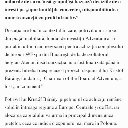
miliarde de euro, însă grupul își bazează deciziile de a
investi pe „oportunitățile concrete și disponibilitatea
unor tranzacții cu profil atractiv.”
Discuția are loc în contextul în care, potrivit unor surse
din piață imobiliară, fondul de investiții Adventum ar fi
purtat în ultimii ani negocieri pentru achiziția complexului
de birouri @Expo din București de la dezvoltatorul
belgian Atenor, însă tranzacția nu a fost finalizată până în
prezent. Întrebat despre acest proiect, răspunsul lui Kristóf
Bárány, fondator și Chairman of the Board al Adventum, a
fost „no comment.”
Potrivit lui Kristóf Bárány, pipeline-ul de achiziții rămâne
solid în întreaga regiune a Europei Centrale și de Est, iar
alocarea capitalului va urma în principal dimensiunea
piețelor, ceea ce indică o expunere mai mare în Polonia.