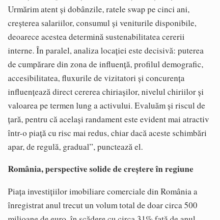
Urmărim atent și dobânzile, ratele swap pe cinci ani,
creșterea salariilor, consumul și veniturile disponibile,
deoarece acestea determină sustenabilitatea cererii
interne. În paralel, analiza locației este decisivă: puterea
de cumpărare din zona de influență, profilul demografic,
accesibilitatea, fluxurile de vizitatori și concurența
influențează direct cererea chiriașilor, nivelul chiriilor și
valoarea pe termen lung a activului. Evaluăm și riscul de
țară, pentru că același randament este evident mai atractiv
într-o piață cu risc mai redus, chiar dacă aceste schimbări
apar, de regulă, gradual”, punctează el.
România, perspective solide de creștere în regiune
Piața investițiilor imobiliare comerciale din România a
înregistrat anul trecut un volum total de doar circa 500
milioane de euro, în scădere cu circa 31% față de anul