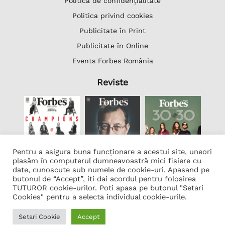
Politică de confidențialitate
Politica privind cookies
Publicitate în Print
Publicitate în Online
Events Forbes România
Reviste
Pentru a asigura buna funcționare a acestui site, uneori
plasăm în computerul dumneavoastră mici fișiere cu
date, cunoscute sub numele de cookie-uri. Apasand pe
butonul de “Accept”, iti dai acordul pentru folosirea
Lista Firme
TUTUROR cookie-urilor. Poti apasa pe butonul "Setari
Transcription Software Vatis Tech
Cookies" pentru a selecta individual cookie-urile.
Găzduire web
Setari Cookie
Accept